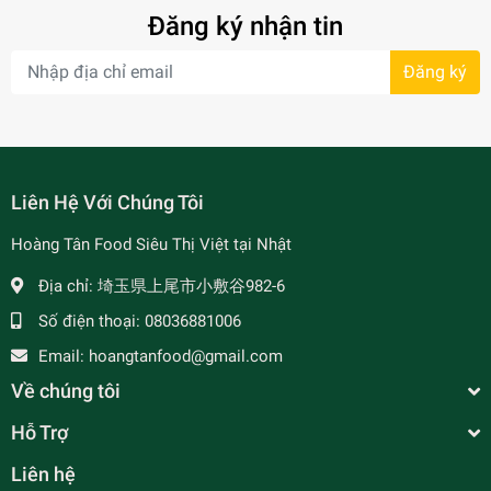
Đăng ký nhận tin
Đăng ký
- 34%
Liên Hệ Với Chúng Tôi
Hoàng Tân Food Siêu Thị Việt tại Nhật
Địa chỉ:
埼玉県上尾市小敷谷982-6
Số điện thoại:
08036881006
- 7%
Email:
hoangtanfood@gmail.com
Về chúng tôi
Hỗ Trợ
Liên hệ
Xốt Gia Vị Hương Việt Xưa Gói 82g - Vịt Nấu Chao