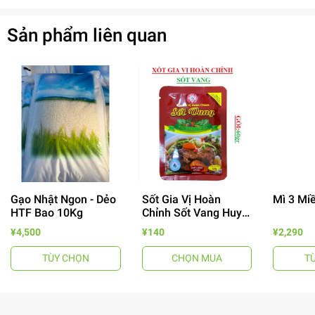
Sản phẩm liên quan
Gạo Nhật Ngon - Dẻo
Sốt Gia Vị Hoàn
Mì 3 Mi
HTF Bao 10Kg
Chỉnh Sốt Vang Huy
Tuấn
- 64%
¥4,500
¥140
¥2,290
TÙY CHỌN
CHỌN MUA
T