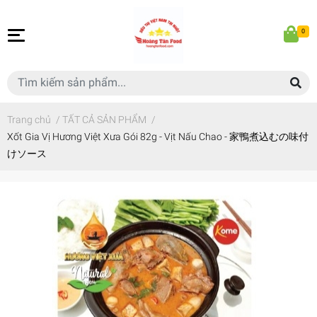
0
Trang chủ
/
TẤT CẢ SẢN PHẨM
/
Xốt Gia Vị Hương Việt Xưa Gói 82g - Vịt Nấu Chao - 家鴨煮込むの味付
けソース