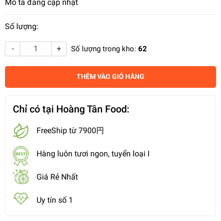
Mô tả đang cập nhật
Số lượng:
-
+
Số lượng trong kho:
62
THÊM VÀO GIỎ HÀNG
Chỉ có tại Hoàng Tân Food:
FreeShip từ 7900円
Hàng luôn tươi ngon, tuyển loại I
Giá Rẻ Nhất
Uy tín số 1