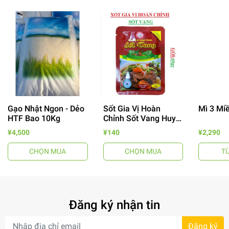
Gạo Nhật Ngon - Dẻo
Sốt Gia Vị Hoàn
Mì 3 Mi
- 64%
HTF Bao 10Kg
Chỉnh Sốt Vang Huy
Tuấn
¥4,500
¥140
¥2,290
CHỌN MUA
CHỌN MUA
T
Đăng ký nhận tin
- 7%
Đăng ký