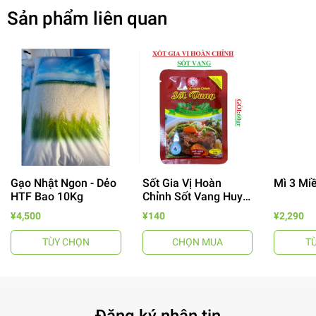
Sản phẩm liên quan
Gạo Nhật Ngon - Dẻo
Sốt Gia Vị Hoàn
Mì 3 Mi
HTF Bao 10Kg
Chỉnh Sốt Vang Huy
- 64%
Tuấn
¥4,500
¥140
¥2,290
TÙY CHỌN
CHỌN MUA
T