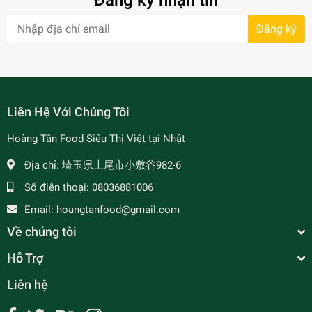
Đăng ký nhận tin
Đăng ký
- 34%
Liên Hệ Với Chúng Tôi
Hoàng Tân Food Siêu Thị Việt tại Nhật
Địa chỉ:
埼玉県上尾市小敷谷982-6
Số điện thoại:
08036881006
- 7%
Email:
hoangtanfood@gmail.com
Về chúng tôi
Hỗ Trợ
Liên hệ
Xốt Thịt Nướng Kiểu Hàn Barona 80g 韓国風味 焼
肉ソース