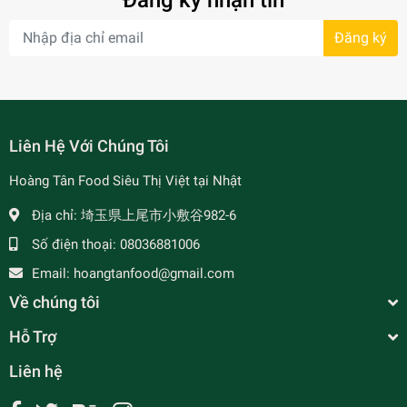
Đăng ký nhận tin
Đăng ký
- 34%
Liên Hệ Với Chúng Tôi
Hoàng Tân Food Siêu Thị Việt tại Nhật
Địa chỉ:
埼玉県上尾市小敷谷982-6
Số điện thoại:
08036881006
- 7%
Email:
hoangtanfood@gmail.com
Về chúng tôi
Hỗ Trợ
Liên hệ
Bánh Phở Khô Bông Lúa Vàng - フォー.ライスヌ
ード - Gói Xanh 400g