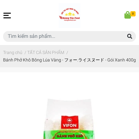
0
Trang chủ
/
TẤT CẢ SẢN PHẨM
/
Bánh Phở Khô Bông Lúa Vàng - フォー.ライスヌード - Gói Xanh 400g