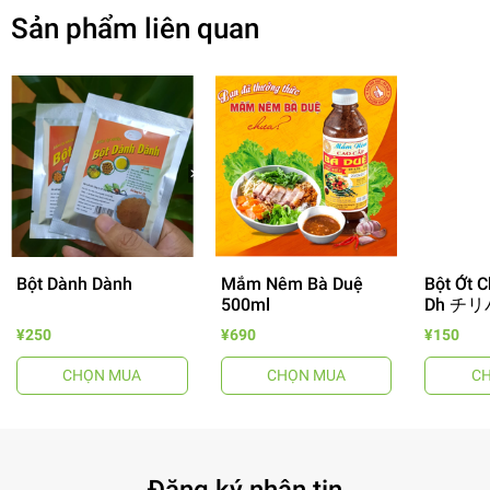
Sản phẩm liên quan
Bột Dành Dành
Mắm Nêm Bà Duệ
Bột Ớt C
500ml
Dh チリ
- 64%
¥250
¥690
¥150
CHỌN MUA
CHỌN MUA
C