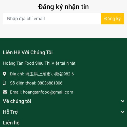
Đăng ký nhận tin
Đăng ký
- 34%
Liên Hệ Với Chúng Tôi
Hoàng Tân Food Siêu Thị Việt tại Nhật
Địa chỉ:
埼玉県上尾市小敷谷982-6
Số điện thoại:
08036881006
- 7%
Email:
hoangtanfood@gmail.com
Về chúng tôi
Hỗ Trợ
Liên hệ
Bánh Tráng Mè Đen Tân Nhiên 180g タン.ニャィ