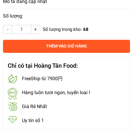
Mô tả đang cập nhật
Số lượng:
-
+
Số lượng trong kho:
68
THÊM VÀO GIỎ HÀNG
Chỉ có tại Hoàng Tân Food:
FreeShip từ 7900円
Hàng luôn tươi ngon, tuyển loại I
Giá Rẻ Nhất
Uy tín số 1