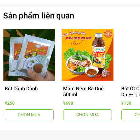
Sản phẩm liên quan
Bột Dành Dành
Mắm Nêm Bà Duệ
Bột Ớt C
500ml
Dh チリ
- 64%
¥250
¥690
¥150
CHỌN MUA
CHỌN MUA
C