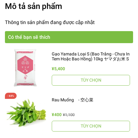
Mô tả sản phẩm
Thông tin sản phẩm đang được cập nhật
Có thể bạn sẽ thích
Gạo Yamada Loại S (Bao Trắng - Chưa In
Tem Hoặc Bao Hồng) 10kg ヤマダお米 S
¥5,400
TÙY CHỌN
Rau Muống - 空心菜
¥400
¥1,100
TÙY CHỌN