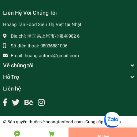
Liên Hệ Với Chúng Tôi
Hoàng Tân Food Siêu Thị Việt tại Nhật
- 34%
Địa chỉ:
埼玉県上尾市小敷谷982-6
Số điện thoại:
08036881006
Email:
hoangtanfood@gmail.com
Về chúng tôi
Hỗ Trợ
Liên hệ
Bánh Tráng Trộn Sẵn Cao Cấp -Miss Bánh Tráng -
- 7%
味付けライスペーパー TEST
¥150
undefined
© Bản quyền thuộc về
hoangtanfood.com
| Cung cấp bởi
Sapo
Tiến Hành Thanh Toán
Hết hàng