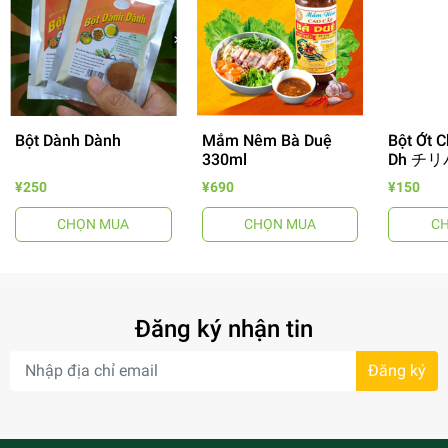
Bột Dành Dành
Mắm Nêm Bà Duệ
Bột Ớt C
330ml
Dh チリ
¥250
¥690
¥150
CHỌN MUA
CHỌN MUA
C
- 64%
Đăng ký nhận tin
Đăng ký