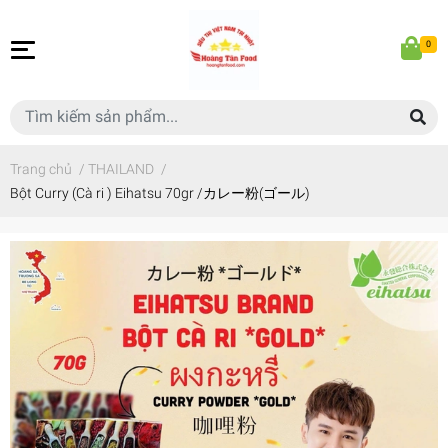
0
Trang chủ
/
THAILAND
/
Bột Curry (Cà ri ) Eihatsu 70gr /カレー粉(ゴール)