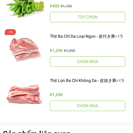
¥400
¥1,100
TÙY CHỌN
Thịt Ba Chỉ Da Loại Ngon - 皮付き豚バラ
¥1,290
¥1,390
CHỌN MUA
Thịt Lợn Ba Chỉ Không Da - 皮抜き豚バラ
¥1,290
CHỌN MUA