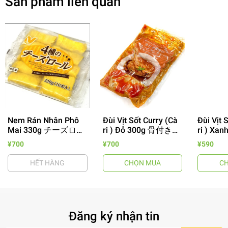
Sản phẩm liên quan
Nem Rán Nhân Phô
Đùi Vịt Sốt Curry (Cà
Đùi Vịt 
Mai 330g チーズロー
ri ) Đỏ 300g 骨付き合
ri ) Xa
- 64%
ル
鴨レッドカレー
合鴨グ
¥700
¥700
¥590
HẾT HÀNG
CHỌN MUA
C
Đăng ký nhận tin