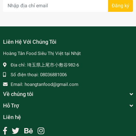
Đăng ký
- 7%
Liên Hệ Với Chúng Tôi
Hoàng Tân Food Siêu Thị Việt tại Nhật
Địa chỉ:
埼玉県上尾市小敷谷982-6
Số điện thoại:
08036881006
Email:
hoangtanfood@gmail.com
Về chúng tôi
Hỗ Trợ
Liên hệ
Bột Curry (Cà ri ) Eihatsu 70gr /カレー粉(ゴール)
¥195
undefined