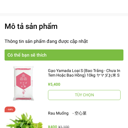
Mô tả sản phẩm
Thông tin sản phẩm đang được cập nhật
Có thể bạn sẽ thích
Gạo Yamada Loại S (Bao Trắng - Chưa In
Tem Hoặc Bao Hồng) 10kg ヤマダお米 S
¥5,400
TÙY CHỌN
Rau Muống - 空心菜
¥400
¥1,100