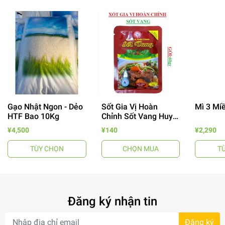
Gạo Nhật Ngon - Dẻo
Sốt Gia Vị Hoàn
Mì 3 Mi
- 64%
HTF Bao 10Kg
Chỉnh Sốt Vang Huy
Tuấn
¥4,500
¥140
¥2,290
TÙY CHỌN
CHỌN MUA
T
Đăng ký nhận tin
- 7%
Đăng ký