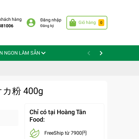
 khách hàng
Đăng nhập
Giỏ hàng
0
881006
Đăng ký
N NGON LÀM SẴN
ピオカ粉 400g
Chỉ có tại Hoàng Tân
Food:
FreeShip từ 7900円