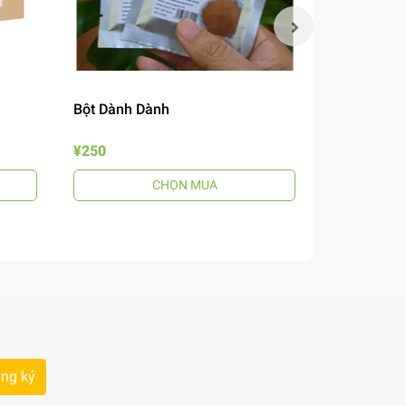
Bột Dành Dành
Mắm Nêm B
¥250
¥690
CHỌN MUA
ng ký