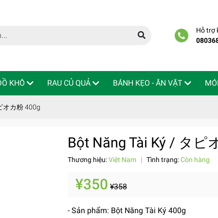
Hỗ trợ
08036
 ĐỒ KHÔ
RAU CỦ QUẢ
BÁNH KẸO - ĂN VẶT
MÓ
 タピオカ粉 400g
Bột Năng Tài Ký / タ
Thương hiệu:
Việt Nam
|
Tình trạng:
Còn hàng
¥350
¥358
- Sản phẩm: Bột Năng Tài Ký 400g