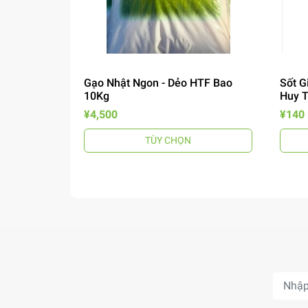
Gạo Nhật Ngon - Dẻo HTF Bao
Sốt G
10Kg
Huy 
¥4,500
¥140
TÙY CHỌN