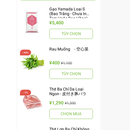
Gạo Yamada Loại S
(Bao Trắng - Chưa In
Tem Hoặc Bao Hồng)
¥5,400
10kg ヤマダお米 S
TÙY CHỌN
Rau Muống - 空心菜
¥400
¥1,100
TÙY CHỌN
Thịt Ba Chỉ Da Loại
Ngon - 皮付き豚バラ
¥1,290
¥1,390
CHỌN MUA
Thịt Lợn Ba Chỉ Không