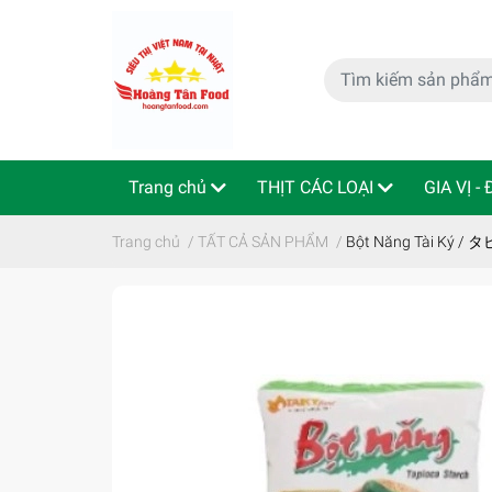
Trang chủ
THỊT CÁC LOẠI
GIA VỊ -
特定商取引法
Indo - ThaiLan
Trang chủ
/
TẤT CẢ SẢN PHẨM
/
Bột Năng Tài Ký /