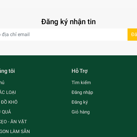
Đăng ký nhận tin
Đă
ng tôi
Hỗ Trợ
hủ
Tìm kiếm
ÁC LOẠI
Đăng nhập
- ĐỒ KHÔ
Đăng ký
Ủ QUẢ
Giỏ hàng
ẸO - ĂN VẶT
GON LÀM SẴN