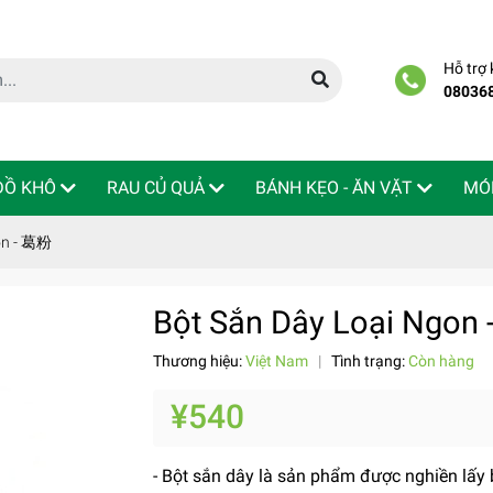
Hỗ trợ
08036
 ĐỒ KHÔ
RAU CỦ QUẢ
BÁNH KẸO - ĂN VẶT
MÓ
on - 葛粉
Bột Sắn Dây Loại Ngon
Thương hiệu:
Việt Nam
|
Tình trạng:
Còn hàng
¥540
- Bột sắn dây là sản phẩm được nghiền lấy 