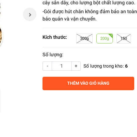
cây sắn dây, cho lượng bột chất lượng cao.
-Gói được hút chân không đảm bảo an toàn
bảo quản và vận chuyển.
Kích thước:
300g
200g
150
Số lượng:
-
+
Số lượng trong kho:
6
THÊM VÀO GIỎ HÀNG