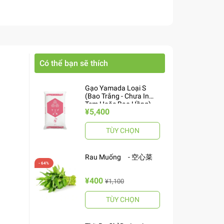
Có thể bạn sẽ thích
Gạo Yamada Loại S
(Bao Trắng - Chưa In
Tem Hoặc Bao Hồng)
¥5,400
10kg ヤマダお米 S
TÙY CHỌN
Rau Muống - 空心菜
¥400
¥1,100
TÙY CHỌN