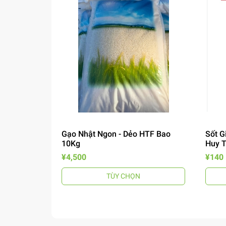
Gạo Nhật Ngon - Dẻo HTF Bao
Sốt G
10Kg
Huy 
¥4,500
¥140
TÙY CHỌN