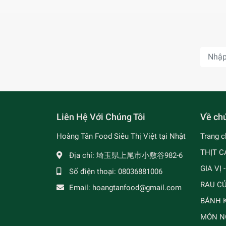
Liên Hệ Với Chúng Tôi
Về chú
Hoàng Tân Food Siêu Thị Việt tại Nhật
Trang c
THỊT C
Địa chỉ:
埼玉県上尾市小敷谷982-6
GIA VỊ 
Số điện thoại:
08036881006
RAU C
Email:
hoangtanfood@gmail.com
BÁNH K
MÓN N