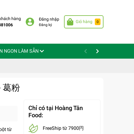
 khách hàng
Đăng nhập
Giỏ hàng
0
881006
Đăng ký
N NGON LÀM SẴN
 - 葛粉
Chỉ có tại Hoàng Tân
Food:
FreeShip từ 7900円
bột từ