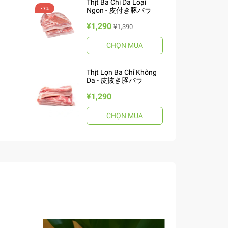
Thịt Ba Chỉ Da Loại
Ngon - 皮付き豚バラ
¥1,290
¥1,390
CHỌN MUA
Thịt Lợn Ba Chỉ Không
Da - 皮抜き豚バラ
¥1,290
CHỌN MUA