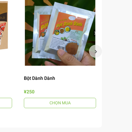
Bột Dành Dành
Mắm Nêm B
¥250
¥690
CHỌN MUA