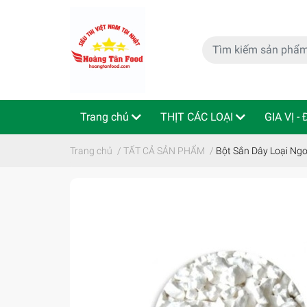
Trang chủ
THỊT CÁC LOẠI
GIA VỊ -
特定商取引法
Indo - ThaiLan
Trang chủ
/
TẤT CẢ SẢN PHẨM
/
Bột Sắn Dây Loại Ng