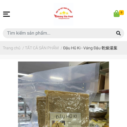
0
Trang chủ
/
TẤT CẢ SẢN PHẨM
/
Đậu Hũ Ki - Váng Đậu 乾燥湯葉