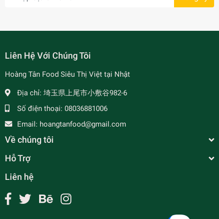
Liên Hệ Với Chúng Tôi
Hoàng Tân Food Siêu Thị Việt tại Nhật
Địa chỉ:
埼玉県上尾市小敷谷982-6
Số điện thoại:
08036881006
Email:
hoangtanfood@gmail.com
Về chúng tôi
Hỗ Trợ
Liên hệ
Đậu Hũ Ki - Váng Đậu 乾燥湯葉
¥430
undefined