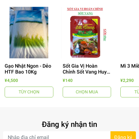
Gạo Nhật Ngon - Dẻo
Sốt Gia Vị Hoàn
Mì 3 Mi
- 64%
HTF Bao 10Kg
Chỉnh Sốt Vang Huy
Tuấn
¥4,500
¥140
¥2,290
TÙY CHỌN
CHỌN MUA
T
Đăng ký nhận tin
- 7%
Đăng ký