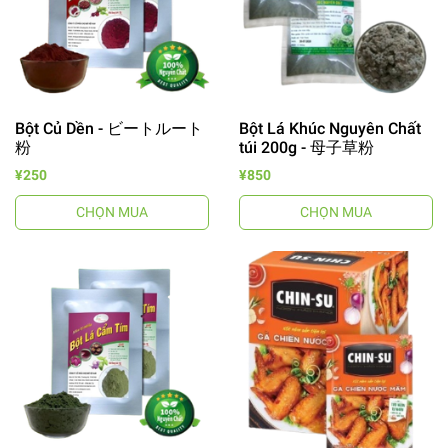
Bột Củ Dền - ビートルート
Bột Lá Khúc Nguyên Chất
粉
túi 200g - 母子草粉
¥250
¥850
CHỌN MUA
CHỌN MUA