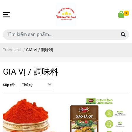
0
Trang chủ
/
GIA VỊ / 調味料
GIA VỊ / 調味料
Sắp xếp:
Thứ tự