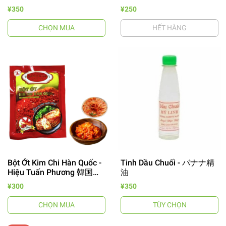
¥350
¥250
CHỌN MUA
HẾT HÀNG
Bột Ớt Kim Chi Hàn Quốc -
Tinh Dầu Chuối - バナナ精
Hiệu Tuấn Phương 韓国き
油
キムチ用唐辛子
¥300
¥350
CHỌN MUA
TÙY CHỌN