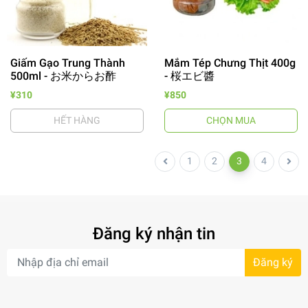
Giấm Gạo Trung Thành
Mắm Tép Chưng Thịt 400g
500ml - お米からお酢
- 桜エビ醬
¥310
¥850
HẾT HÀNG
CHỌN MUA
1
2
3
4
Đăng ký nhận tin
Đăng ký