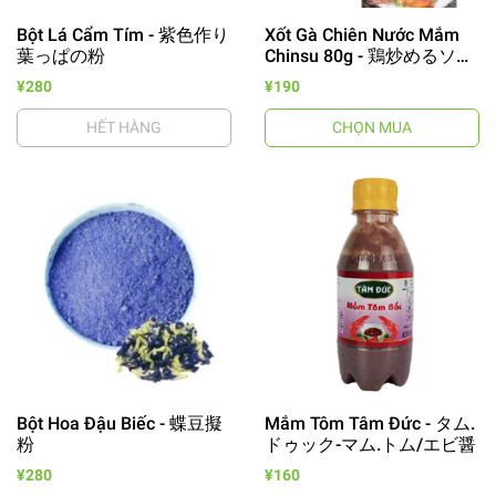
Bột Lá Cẩm Tím - 紫色作り
Xốt Gà Chiên Nước Mắm
葉っぱの粉
Chinsu 80g - 鶏炒めるソー
ス
¥280
¥190
HẾT HÀNG
CHỌN MUA
Bột Hoa Đậu Biếc - 蝶豆擬
Mắm Tôm Tâm Đức - タム.
粉
ドゥック-マム.トム/エビ醤
¥280
¥160