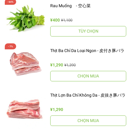
Rau Muống - 空心菜
¥400
¥1,100
TÙY CHỌN
Thịt Ba Chỉ Da Loại Ngon - 皮付き豚バラ
¥1,290
¥1,390
CHỌN MUA
Thịt Lợn Ba Chỉ Không Da - 皮抜き豚バラ
¥1,290
CHỌN MUA