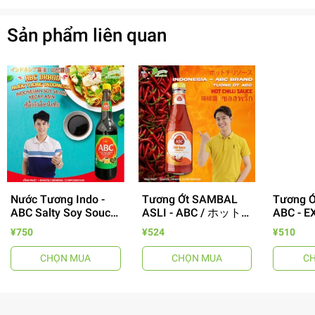
Sản phẩm liên quan
Nước Tương Indo -
Tương Ớt SAMBAL
Tương Ớ
ABC Salty Soy Souce
ASLI - ABC / ホット
ABC - 
Kecap Asin 620ml
チリソ - 395g
CHILLI
- 64%
¥750
¥524
¥510
/ABC インドネシ
チリソース
CHỌN MUA
CHỌN MUA
C