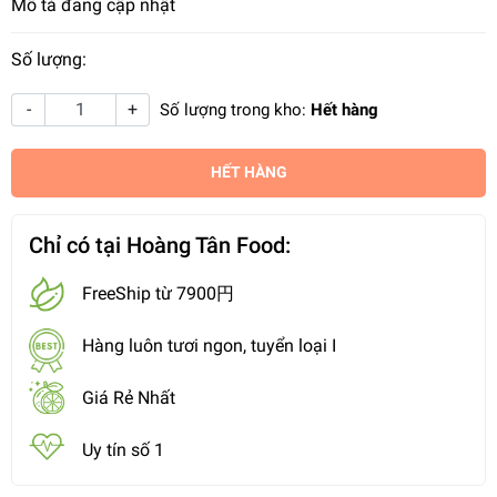
Mô tả đang cập nhật
Số lượng:
-
+
Số lượng trong kho:
Hết hàng
HẾT HÀNG
Chỉ có tại Hoàng Tân Food:
FreeShip từ 7900円
Hàng luôn tươi ngon, tuyển loại I
Giá Rẻ Nhất
Uy tín số 1