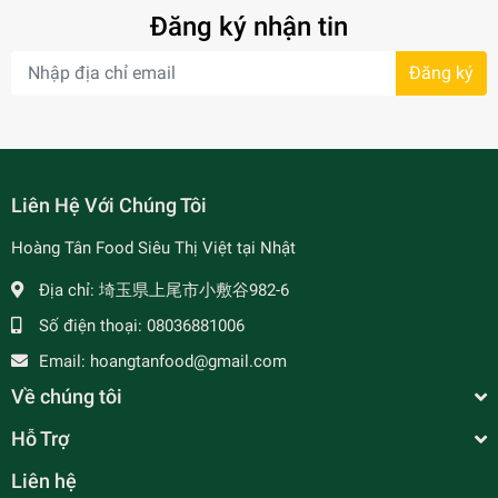
Đăng ký nhận tin
Đăng ký
- 7%
Liên Hệ Với Chúng Tôi
Hoàng Tân Food Siêu Thị Việt tại Nhật
Địa chỉ:
埼玉県上尾市小敷谷982-6
Số điện thoại:
08036881006
Email:
hoangtanfood@gmail.com
Về chúng tôi
Hỗ Trợ
Liên hệ
Gia Vị Món Xào Món Chiên Bumbu Inti KOKITA/ブ