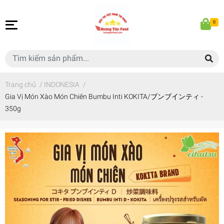
0
Trang chủ
/
INDONESIA
/
Gia Vị Món Xào Món Chiên Bumbu Inti KOKITA/ブンブインティ -
350g