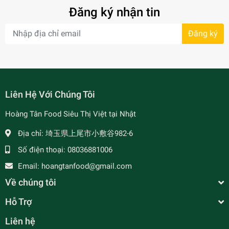
Đăng ký nhận tin
Đăng ký
- 7%
Liên Hệ Với Chúng Tôi
Hoàng Tân Food Siêu Thị Việt tại Nhật
Địa chỉ:
埼玉県上尾市小敷谷982-6
Số điện thoại:
08036881006
Email:
hoangtanfood@gmail.com
Về chúng tôi
Hỗ Trợ
Liên hệ
Tương Ớt Siêu Cay ABC - EXTRA HOT CHILLI