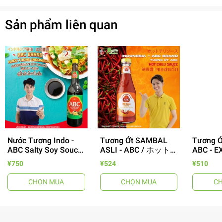
Sản phẩm liên quan
Nước Tương Indo -
Tương Ớt SAMBAL
Tương Ớ
ABC Salty Soy Souce
ASLI - ABC / ホット
ABC - 
Kecap Asin 620ml
チリソ - 395g
CHILLI
- 64%
¥750
¥524
¥510
/ABC インドネシ
チリソース
CHỌN MUA
CHỌN MUA
C