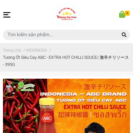
0
Trang chủ
/
INDONESIA
/
Tương Ớt Siêu Cay ABC - EXTRA HOT CHILLI SOUCE/ 激辛チリソース
- 395G