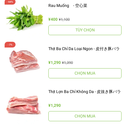
Rau Muống - 空心菜
¥400
¥1,100
TÙY CHỌN
Thịt Ba Chỉ Da Loại Ngon - 皮付き豚バラ
¥1,290
¥1,390
CHỌN MUA
Thịt Lợn Ba Chỉ Không Da - 皮抜き豚バラ
¥1,290
CHỌN MUA