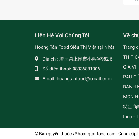
Liên Hệ Với Chúng Tôi
Về chú
Hoàng Tân Food Siêu Thị Việt tại Nhật
Trang c
THỊT C
Địa chỉ:
埼玉県上尾市小敷谷982-6
GIA VỊ 
Số điện thoại:
08036881006
RAU C
Email:
hoangtanfood@gmail.com
BÁNH K
MÓN N
特定商
Indo - 
© Bản quyền thuộc về
hoangtanfood.com
| Cung cấp 