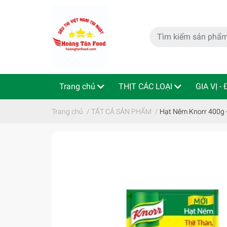
Trang chủ
THỊT CÁC LOẠI
GIA VỊ -
特定商取引法
Indo - ThaiLan
Trang chủ
/
TẤT CẢ SẢN PHẨM
/
Hạt Nêm Knorr 4