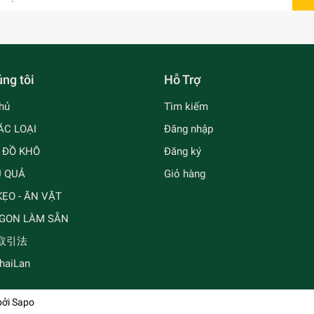
ng tôi
Hỗ Trợ
hủ
Tìm kiếm
ÁC LOẠI
Đăng nhập
- ĐỒ KHÔ
Đăng ký
Ủ QUẢ
Giỏ hàng
ẸO - ĂN VẶT
GON LÀM SẴN
取引法
ThaiLan
bởi
Sapo