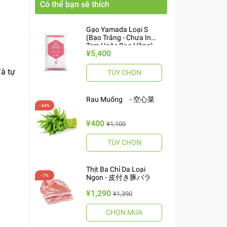
Có thể bạn sẽ thích
Gạo Yamada Loại S
(Bao Trắng - Chưa In
Tem Hoặc Bao Hồng)
¥5,400
10kg ヤマダお米 S
đà tự
TÙY CHỌN
Rau Muống - 空心菜
¥400
¥1,100
TÙY CHỌN
Thịt Ba Chỉ Da Loại
Ngon - 皮付き豚バラ
¥1,290
¥1,390
CHỌN MUA