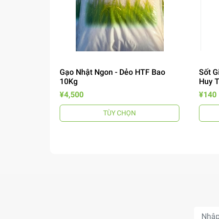
Gạo Nhật Ngon - Dẻo HTF Bao
Sốt G
10Kg
Huy 
¥4,500
¥140
TÙY CHỌN