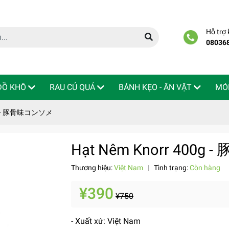
Hỗ trợ
08036
 ĐỒ KHÔ
RAU CỦ QUẢ
BÁNH KẸO - ĂN VẶT
MÓ
00g - 豚骨味コンソメ
Hạt Nêm Knorr 400
Thương hiệu:
Việt Nam
|
Tình trạng:
Còn hàng
¥390
¥750
- Xuất xứ: Việt Nam