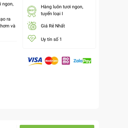
i ngon,
Hàng luôn tươi ngon,
tuyển loại I
tạo ra
thơm và
Giá Rẻ Nhất
Uy tín số 1