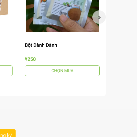
Bột Dành Dành
Mắm Nêm B
¥250
¥690
CHỌN MUA
ng ký