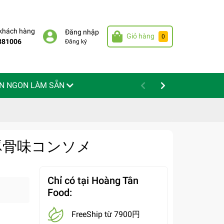
 khách hàng
Đăng nhập
Giỏ hàng
0
881006
Đăng ký
N NGON LÀM SẴN
g - 豚骨味コンソメ
Chỉ có tại Hoàng Tân
Food:
FreeShip từ 7900円