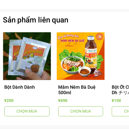
Sản phẩm liên quan
Bột Dành Dành
Mắm Nêm Bà Duệ
Bột Ớt C
500ml
Dh チリ
¥250
¥690
¥150
- 64%
CHỌN MUA
CHỌN MUA
C