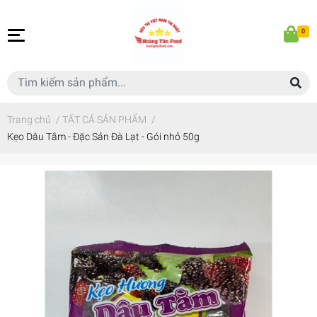
0
Trang chủ
/
TẤT CẢ SẢN PHẨM
/
Kẹo Dâu Tằm - Đặc Sản Đà Lạt - Gói nhỏ 50g