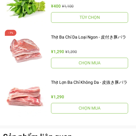
¥400
¥1,100
TÙY CHỌN
Thịt Ba Chỉ Da Loại Ngon - 皮付き豚バラ
¥1,290
¥1,390
CHỌN MUA
Thịt Lợn Ba Chỉ Không Da - 皮抜き豚バラ
¥1,290
CHỌN MUA