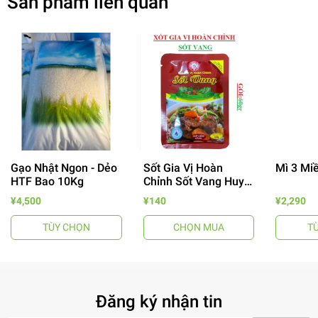
Sản phẩm liên quan
Gạo Nhật Ngon - Dẻo
Sốt Gia Vị Hoàn
Mì 3 Mi
HTF Bao 10Kg
Chỉnh Sốt Vang Huy
- 64%
Tuấn
¥4,500
¥140
¥2,290
TÙY CHỌN
CHỌN MUA
T
Đăng ký nhận tin