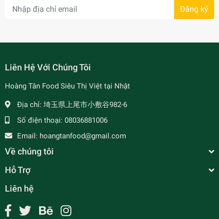
Đăng ký
- 7%
Liên Hệ Với Chúng Tôi
Hoàng Tân Food Siêu Thị Việt tại Nhật
Địa chỉ:
埼玉県上尾市小敷谷982-6
Số điện thoại:
08036881006
Email:
hoangtanfood@gmail.com
Về chúng tôi
Hỗ Trợ
Liên hệ
Kẹo Dâu Tằm - Đặc Sản Đà Lạt - Gói nhỏ 50g
¥90
undefined