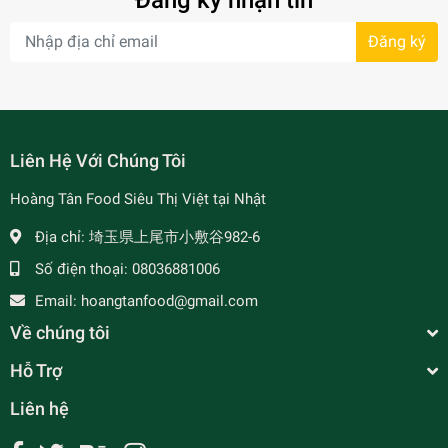
Đăng ký nhận tin
Đăng ký
- 7%
Liên Hệ Với Chúng Tôi
Hoàng Tân Food Siêu Thị Việt tại Nhật
Địa chỉ:
埼玉県上尾市小敷谷982-6
Số điện thoại:
08036881006
Email:
hoangtanfood@gmail.com
Về chúng tôi
Hỗ Trợ
Liên hệ
Mắm Nêm Ngon Thanh Vị - SUPER ZAAP / 発酵魚
醤(サラダ) -400ml