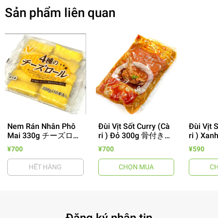
Sản phẩm liên quan
Nem Rán Nhân Phô
Đùi Vịt Sốt Curry (Cà
Đùi Vịt 
Mai 330g チーズロー
ri ) Đỏ 300g 骨付き合
ri ) Xa
- 64%
ル
鴨レッドカレー
合鴨グ
¥700
¥700
¥590
HẾT HÀNG
CHỌN MUA
C