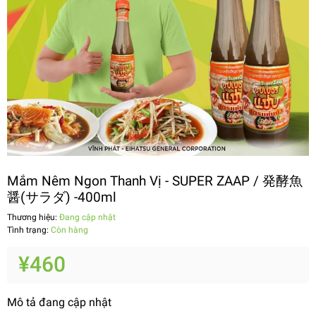
Mắm Nêm Ngon Thanh Vị - SUPER ZAAP / 発酵魚
醤(サラダ) -400ml
Thương hiệu:
Đang cập nhật
Tình trạng:
Còn hàng
¥460
Mô tả đang cập nhật