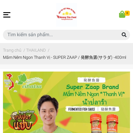
0
Trang chủ
/
THAILAND
/
Mắm Nêm Ngon Thanh Vị - SUPER ZAAP / 発酵魚醤(サラダ) -400ml