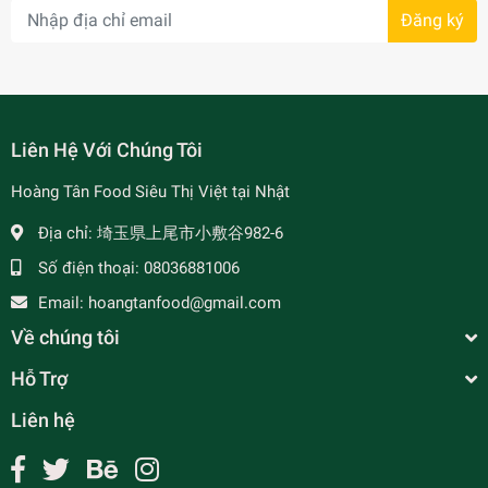
Đăng ký
- 7%
Liên Hệ Với Chúng Tôi
Hoàng Tân Food Siêu Thị Việt tại Nhật
Địa chỉ:
埼玉県上尾市小敷谷982-6
Số điện thoại:
08036881006
Email:
hoangtanfood@gmail.com
Về chúng tôi
Hỗ Trợ
Liên hệ
Muối Ớt Xanh Chấm Hải Sản Chinsu - 200g
¥510
undefined