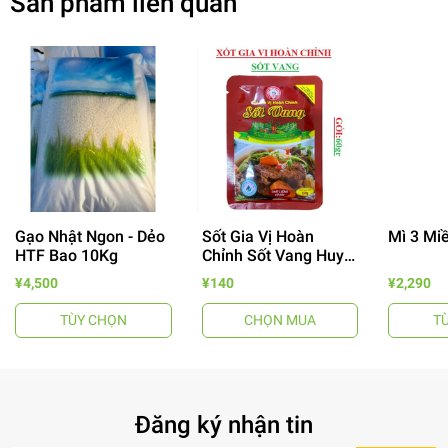
Sản phẩm liên quan
Gạo Nhật Ngon - Dẻo
Sốt Gia Vị Hoàn
Mì 3 Mi
HTF Bao 10Kg
Chỉnh Sốt Vang Huy
- 64%
Tuấn
¥4,500
¥140
¥2,290
TÙY CHỌN
CHỌN MUA
T
Đăng ký nhận tin