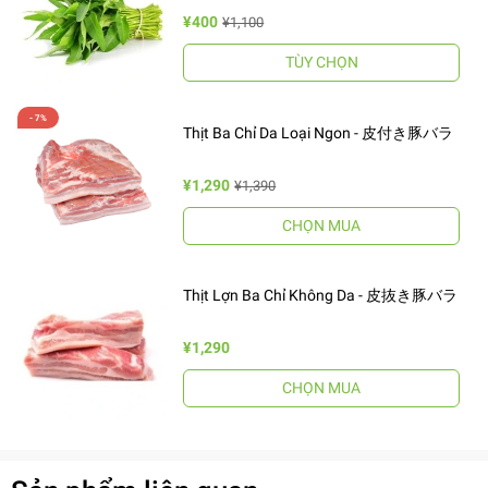
¥400
¥1,100
TÙY CHỌN
Thịt Ba Chỉ Da Loại Ngon - 皮付き豚バラ
¥1,290
¥1,390
CHỌN MUA
Thịt Lợn Ba Chỉ Không Da - 皮抜き豚バラ
¥1,290
CHỌN MUA