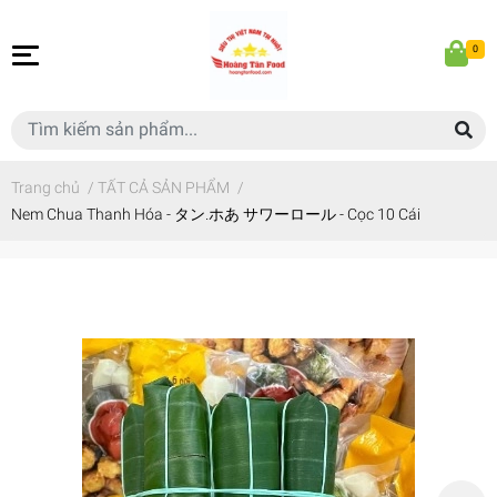
0
Trang chủ
/
TẤT CẢ SẢN PHẨM
/
Nem Chua Thanh Hóa - タン.ホあ サワーロール - Cọc 10 Cái