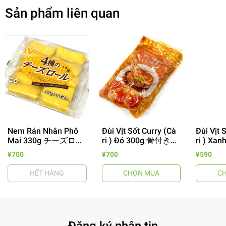
Sản phẩm liên quan
Nem Rán Nhân Phô
Đùi Vịt Sốt Curry (Cà
Đùi Vịt 
Mai 330g チーズロー
ri ) Đỏ 300g 骨付き合
ri ) Xa
- 64%
ル
鴨レッドカレー
合鴨グ
¥700
¥700
¥590
HẾT HÀNG
CHỌN MUA
C