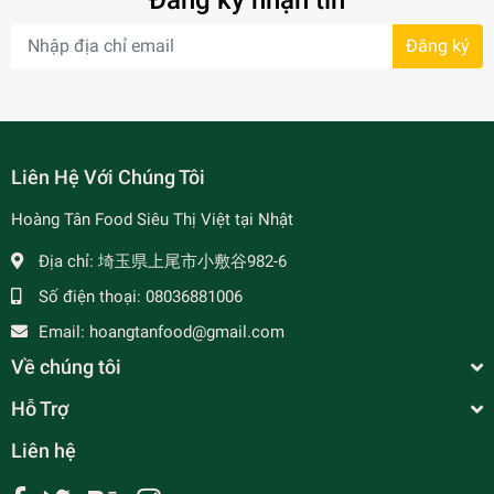
Đăng ký nhận tin
Đăng ký
- 7%
Liên Hệ Với Chúng Tôi
Hoàng Tân Food Siêu Thị Việt tại Nhật
Địa chỉ:
埼玉県上尾市小敷谷982-6
Số điện thoại:
08036881006
Email:
hoangtanfood@gmail.com
Về chúng tôi
Hỗ Trợ
Liên hệ
Nước Ép Ổi FOCO 350ml - グァバジュース缶
350ml