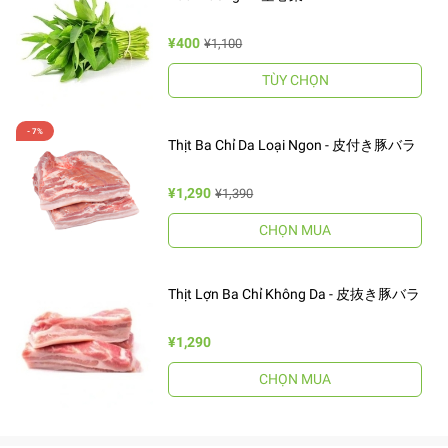
¥400
¥1,100
TÙY CHỌN
Thịt Ba Chỉ Da Loại Ngon - 皮付き豚バラ
¥1,290
¥1,390
CHỌN MUA
Thịt Lợn Ba Chỉ Không Da - 皮抜き豚バラ
¥1,290
CHỌN MUA