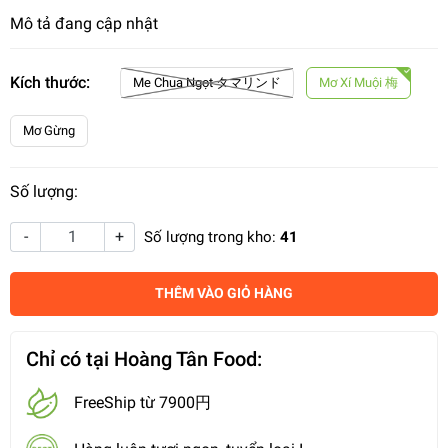
Mô tả đang cập nhật
Kích thước:
Me Chua Ngọt タマリンド
Mơ Xí Muội 梅
Mơ Gừng
Số lượng:
-
+
Số lượng trong kho:
41
THÊM VÀO GIỎ HÀNG
Chỉ có tại Hoàng Tân Food:
FreeShip từ 7900円