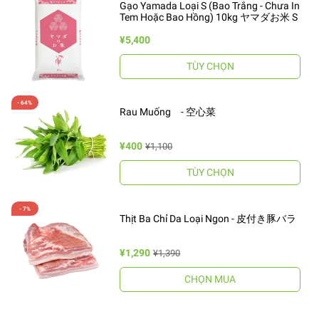
Gạo Yamada Loại S (Bao Trắng - Chưa In
Tem Hoặc Bao Hồng) 10kg ヤマダお米 S
¥5,400
TÙY CHỌN
Rau Muống - 空心菜
¥400
¥1,100
TÙY CHỌN
Thịt Ba Chỉ Da Loại Ngon - 皮付き豚バラ
¥1,290
¥1,390
CHỌN MUA