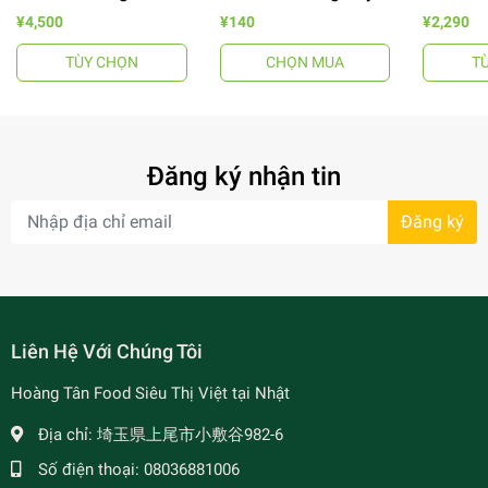
Tuấn
¥4,500
¥140
¥2,290
TÙY CHỌN
CHỌN MUA
T
- 64%
Đăng ký nhận tin
Đăng ký
- 7%
Liên Hệ Với Chúng Tôi
Hoàng Tân Food Siêu Thị Việt tại Nhật
Địa chỉ:
埼玉県上尾市小敷谷982-6
Số điện thoại:
08036881006