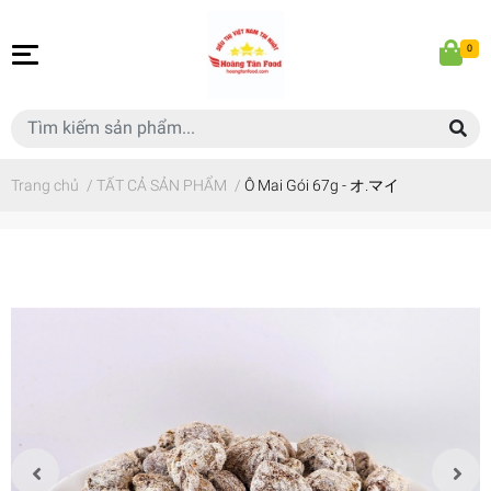
0
Trang chủ
/
TẤT CẢ SẢN PHẨM
/
Ô Mai Gói 67g - オ.マイ