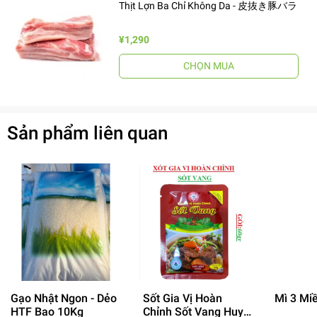
Thịt Lợn Ba Chỉ Không Da - 皮抜き豚バラ
¥1,290
CHỌN MUA
Sản phẩm liên quan
Gạo Nhật Ngon - Dẻo
Sốt Gia Vị Hoàn
Mì 3 Mi
HTF Bao 10Kg
Chỉnh Sốt Vang Huy