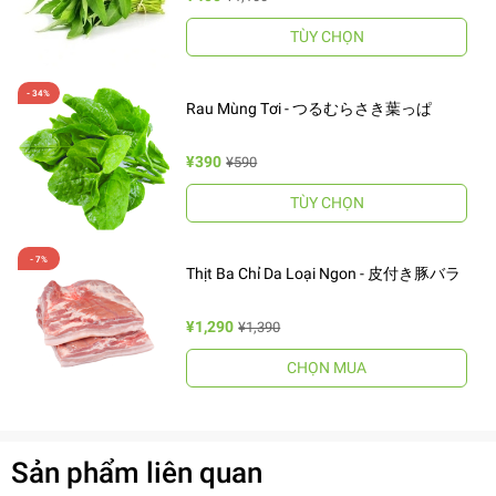
TÙY CHỌN
Rau Mùng Tơi - つるむらさき葉っぱ
¥390
¥590
TÙY CHỌN
Thịt Ba Chỉ Da Loại Ngon - 皮付き豚バラ
¥1,290
¥1,390
CHỌN MUA
Sản phẩm liên quan