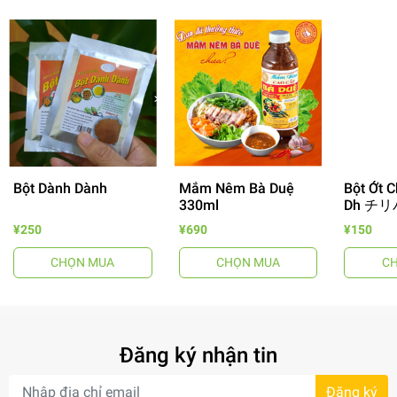
Bột Dành Dành
Mắm Nêm Bà Duệ
Bột Ớt C
- 64%
330ml
Dh チリ
¥250
¥690
¥150
CHỌN MUA
CHỌN MUA
C
Đăng ký nhận tin
- 34%
Đăng ký