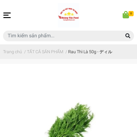
0
Trang chủ
/
TẤT CẢ SẢN PHẨM
/
Rau Thì Là 50g - ディル