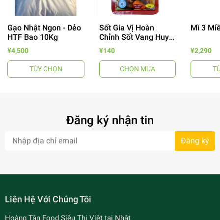
Gạo Nhật Ngon - Dẻo
Sốt Gia Vị Hoàn
Mì 3 Mi
HTF Bao 10Kg
Chỉnh Sốt Vang Huy
Tuấn
¥4,500
¥140
¥2,290
TÙY CHỌN
CHỌN MUA
T
- 64%
Đăng ký nhận tin
Đăng ký
Liên Hệ Với Chúng Tôi
- 7%
Hoàng Tân Food Siêu Thị Việt tại Nhật