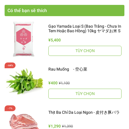
Có thể bạn sẽ thích
Gạo Yamada Loại S (Bao Trắng - Chưa In
Tem Hoặc Bao Hồng) 10kg ヤマダお米 S
¥5,400
TÙY CHỌN
Rau Muống - 空心菜
¥400
¥1,100
TÙY CHỌN
Thịt Ba Chỉ Da Loại Ngon - 皮付き豚バラ
¥1,290
¥1,390