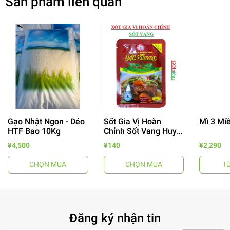
Sản phẩm liên quan
Gạo Nhật Ngon - Dẻo
Sốt Gia Vị Hoàn
Mì 3 Mi
HTF Bao 10Kg
Chỉnh Sốt Vang Huy
- 64%
Tuấn
¥4,500
¥140
¥2,290
CHỌN MUA
CHỌN MUA
T
Đăng ký nhận tin