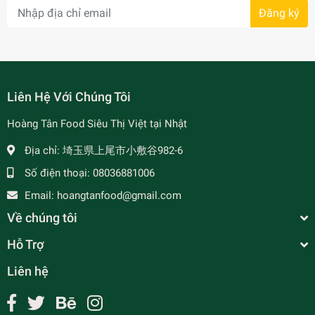
Đăng ký
- 7%
Liên Hệ Với Chúng Tôi
Hoàng Tân Food Siêu Thị Việt tại Nhật
Địa chỉ:
埼玉県上尾市小敷谷982-6
Số điện thoại:
08036881006
Email:
hoangtanfood@gmail.com
Về chúng tôi
Hỗ Trợ
Liên hệ
Snack Tai Heo 150g サクサクしたスナック
¥250
undefined