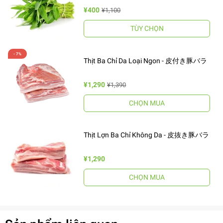
¥400
¥1,100
TÙY CHỌN
Thịt Ba Chỉ Da Loại Ngon - 皮付き豚バラ
¥1,290
¥1,390
CHỌN MUA
Thịt Lợn Ba Chỉ Không Da - 皮抜き豚バラ
¥1,290
CHỌN MUA