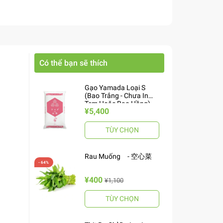
Có thể bạn sẽ thích
Gạo Yamada Loại S
(Bao Trắng - Chưa In
Tem Hoặc Bao Hồng)
¥5,400
10kg ヤマダお米 S
TÙY CHỌN
Rau Muống - 空心菜
¥400
¥1,100
TÙY CHỌN