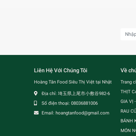
Liên Hệ Với Chúng Tôi
Về chú
Hoàng Tân Food Siêu Thị Việt tại Nhật
Trang c
THỊT C
Địa chỉ:
埼玉県上尾市小敷谷982-6
GIA VỊ 
Số điện thoại:
08036881006
RAU C
Email:
hoangtanfood@gmail.com
BÁNH K
MÓN N