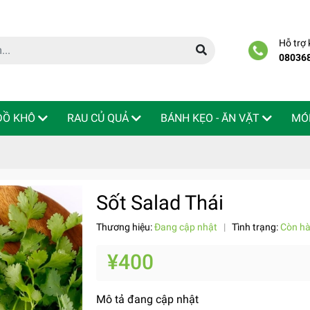
Hỗ trợ
08036
 ĐỒ KHÔ
RAU CỦ QUẢ
BÁNH KẸO - ĂN VẶT
MÓ
Sốt Salad Thái
Thương hiệu:
Đang cập nhật
|
Tình trạng:
Còn h
¥400
Mô tả đang cập nhật