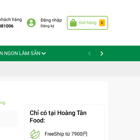
 khách hàng
Đăng nhập
Giỏ hàng
0
881006
Đăng ký
N NGON LÀM SẴN
àng
Chỉ có tại Hoàng Tân
Food:
FreeShip từ 7900円