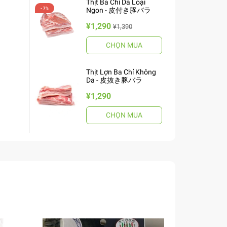
Thịt Ba Chỉ Da Loại
Ngon - 皮付き豚バラ
¥1,290
¥1,390
CHỌN MUA
Thịt Lợn Ba Chỉ Không
Da - 皮抜き豚バラ
¥1,290
CHỌN MUA