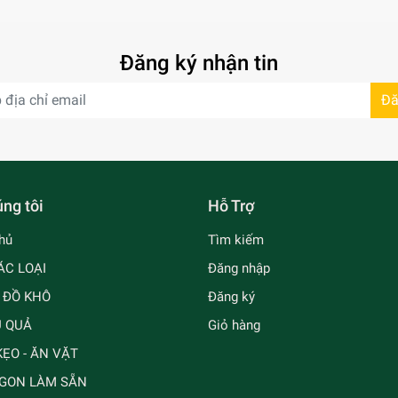
Đăng ký nhận tin
Đă
ng tôi
Hỗ Trợ
hủ
Tìm kiếm
ÁC LOẠI
Đăng nhập
- ĐỒ KHÔ
Đăng ký
Ủ QUẢ
Giỏ hàng
ẸO - ĂN VẶT
GON LÀM SẴN