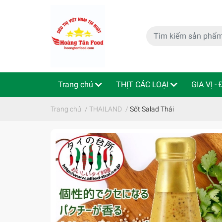
Trang chủ
THỊT CÁC LOẠI
GIA VỊ -
特定商取引法
Indo - ThaiLan
Trang chủ
/
THAILAND
/
Sốt Salad Thái