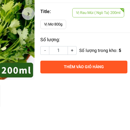
Title:
Vị Rau Mùi ( Ngò Ta) 200ml
Vị Mơ 800g
Số lượng:
-
+
Số lượng trong kho:
5
THÊM VÀO GIỎ HÀNG