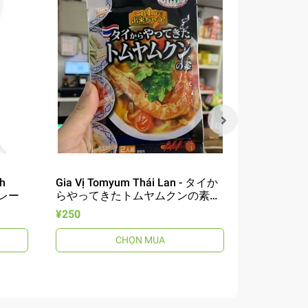
nh
Gia Vị Tomyum Thái Lan - タイか
Sốt Khao M
カレー
らやってきたトムヤムクンの素
からやって
70g
ト -75g
¥250
¥260
CHỌN MUA