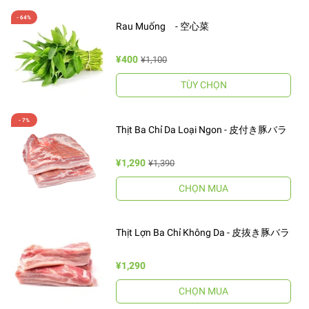
Rau Muống - 空心菜
¥400
¥1,100
TÙY CHỌN
Thịt Ba Chỉ Da Loại Ngon - 皮付き豚バラ
¥1,290
¥1,390
CHỌN MUA
Thịt Lợn Ba Chỉ Không Da - 皮抜き豚バラ
¥1,290
CHỌN MUA