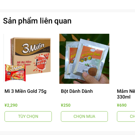
Sản phẩm liên quan
Mì 3 Miền Gold 75g
Bột Dành Dành
Mắm Nê
330ml
¥2,290
¥250
¥690
- 64%
TÙY CHỌN
CHỌN MUA
C