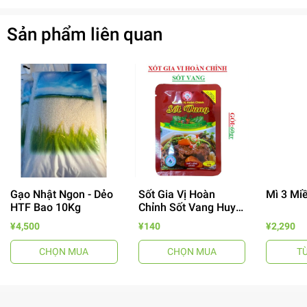
Sản phẩm liên quan
Gạo Nhật Ngon - Dẻo
Sốt Gia Vị Hoàn
Mì 3 Mi
HTF Bao 10Kg
Chỉnh Sốt Vang Huy
Tuấn
- 64%
¥4,500
¥140
¥2,290
CHỌN MUA
CHỌN MUA
T