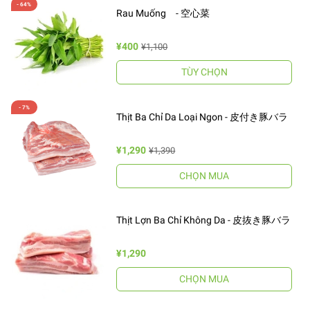
Rau Muống - 空心菜
¥400
¥1,100
TÙY CHỌN
Thịt Ba Chỉ Da Loại Ngon - 皮付き豚バラ
¥1,290
¥1,390
CHỌN MUA
Thịt Lợn Ba Chỉ Không Da - 皮抜き豚バラ
¥1,290
CHỌN MUA