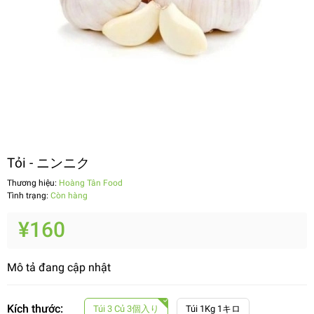
Tỏi - ニンニク
Thương hiệu:
Hoàng Tân Food
Tình trạng:
Còn hàng
¥160
Mô tả đang cập nhật
Kích thước:
Túi 3 Củ 3個入り
Túi 1Kg 1キロ