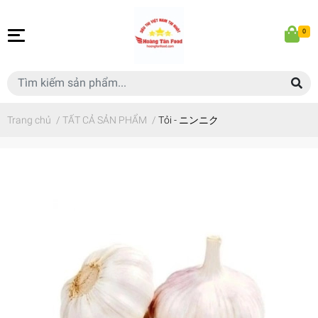
0
Trang chủ
/
TẤT CẢ SẢN PHẨM
/
Tỏi - ニンニク