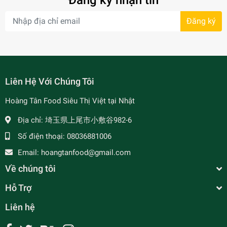
Đăng ký nhận tin
Đăng ký
- 7%
Liên Hệ Với Chúng Tôi
Hoàng Tân Food Siêu Thị Việt tại Nhật
Địa chỉ:
埼玉県上尾市小敷谷982-6
Số điện thoại:
08036881006
Email:
hoangtanfood@gmail.com
Về chúng tôi
Hỗ Trợ
Liên hệ
Xôi Thái Ăn Liền 200g - タイもち米 レトルトパッ
ク 200g