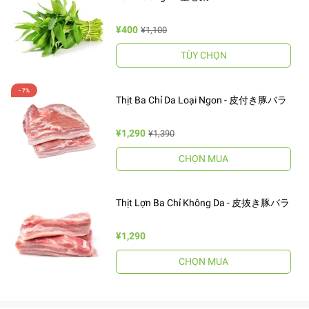
¥400
¥1,100
TÙY CHỌN
Thịt Ba Chỉ Da Loại Ngon - 皮付き豚バラ
¥1,290
¥1,390
CHỌN MUA
Thịt Lợn Ba Chỉ Không Da - 皮抜き豚バラ
¥1,290
CHỌN MUA