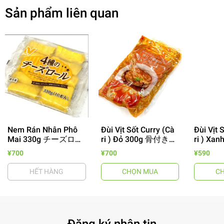
Sản phẩm liên quan
Nem Rán Nhân Phô
Đùi Vịt Sốt Curry (Cà
Đùi Vịt 
Mai 330g チーズロー
ri ) Đỏ 300g 骨付き合
ri ) Xa
- 64%
ル
鴨レッドカレー
合鴨グ
¥700
¥700
¥590
HẾT HÀNG
CHỌN MUA
C