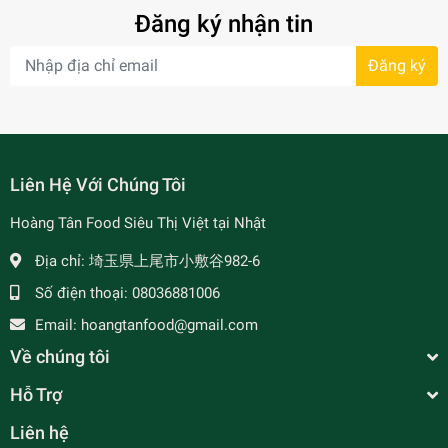
Đăng ký nhận tin
Đăng ký
- 7%
Liên Hệ Với Chúng Tôi
Hoàng Tân Food Siêu Thị Việt tại Nhật
Địa chỉ:
埼玉県上尾市小敷谷982-6
Số điện thoại:
08036881006
Email:
hoangtanfood@gmail.com
Về chúng tôi
Hỗ Trợ
Liên hệ
Xốt Gia Vị Hoàn Chỉnh BARONA - Xào Sả Ớt - レモ