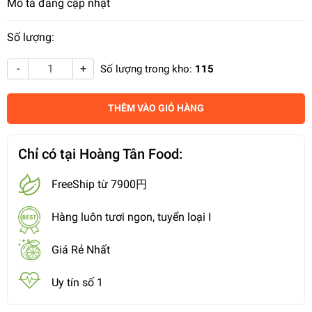
Mô tả đang cập nhật
Số lượng:
-
+
Số lượng trong kho:
115
THÊM VÀO GIỎ HÀNG
Chỉ có tại Hoàng Tân Food:
FreeShip từ 7900円
Hàng luôn tươi ngon, tuyển loại I
Giá Rẻ Nhất
Uy tín số 1