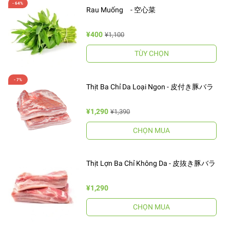
Rau Muống - 空心菜
¥400
¥1,100
TÙY CHỌN
Thịt Ba Chỉ Da Loại Ngon - 皮付き豚バラ
¥1,290
¥1,390
CHỌN MUA
Thịt Lợn Ba Chỉ Không Da - 皮抜き豚バラ
¥1,290
CHỌN MUA