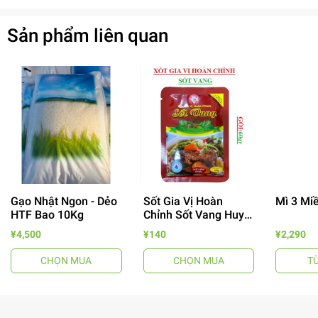
Sản phẩm liên quan
Gạo Nhật Ngon - Dẻo
Sốt Gia Vị Hoàn
Mì 3 Mi
HTF Bao 10Kg
Chỉnh Sốt Vang Huy
Tuấn
- 64%
¥4,500
¥140
¥2,290
CHỌN MUA
CHỌN MUA
T