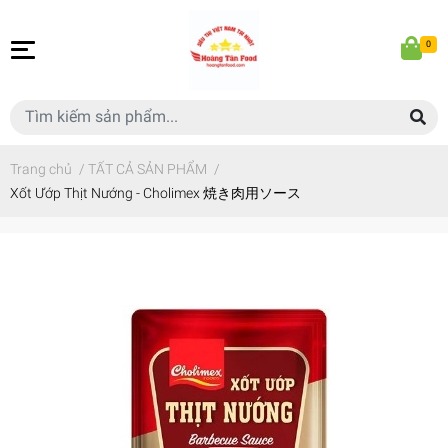
0
Trang chủ
/
TẤT CẢ SẢN PHẨM
/
Xốt Ướp Thịt Nướng - Cholimex 焼き肉用ソース