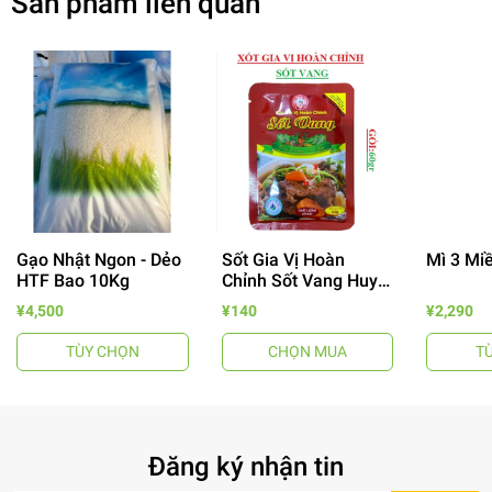
Sản phẩm liên quan
Gạo Nhật Ngon - Dẻo
Sốt Gia Vị Hoàn
Mì 3 Mi
HTF Bao 10Kg
Chỉnh Sốt Vang Huy
- 64%
Tuấn
¥4,500
¥140
¥2,290
TÙY CHỌN
CHỌN MUA
T
Đăng ký nhận tin