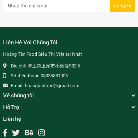
Đăng ký
- 34%
Liên Hệ Với Chúng Tôi
Hoàng Tân Food Siêu Thị Việt tại Nhật
Địa chỉ:
埼玉県上尾市小敷谷982-6
- 7%
Số điện thoại:
08036881006
Email:
hoangtanfood@gmail.com
Về chúng tôi
Xốt Ướp Thịt Nướng - Cholimex 焼き肉用ソース
Hỗ Trợ
¥160
undefined
Liên hệ