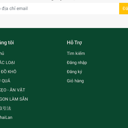
Đă
ng tôi
Hỗ Trợ
hủ
Tìm kiếm
ÁC LOẠI
Đăng nhập
- ĐỒ KHÔ
Đăng ký
Ủ QUẢ
Giỏ hàng
ẸO - ĂN VẶT
GON LÀM SẴN
取引法
ThaiLan