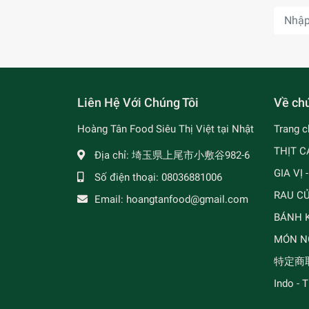
Liên Hệ Với Chúng Tôi
Về chú
Hoàng Tân Food Siêu Thị Việt tại Nhật
Trang c
THỊT C
Địa chỉ:
埼玉県上尾市小敷谷982-6
GIA VỊ 
Số điện thoại:
08036881006
RAU C
Email:
hoangtanfood@gmail.com
BÁNH K
MÓN N
特定商
Indo - 