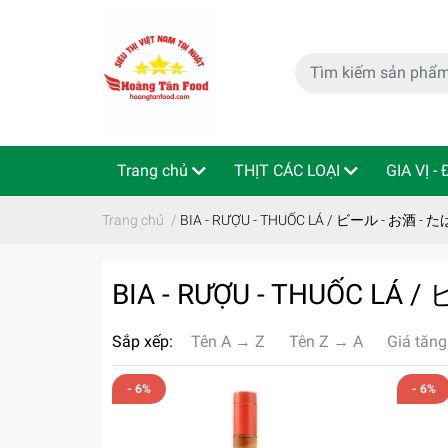
Trang chủ
THỊT CÁC LOẠI
GIA VỊ -
特定商取引法
Indo - ThaiLan
Trang chủ
/
BIA - RƯỢU - THUỐC LÁ / ビール - お酒 - 
BIA - RƯỢU - THUỐC LÁ
Sắp xếp:
Tên A → Z
Tên Z → A
Giá tăng
- 6%
- 6%