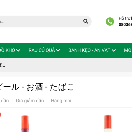
Hỗ trợ
08036
 ĐỒ KHÔ
RAU CỦ QUẢ
BÁNH KẸO - ĂN VẶT
MÓ
たばこ
 / ビール - お酒 - たばこ
 dần
Giá giảm dần
Hàng mới