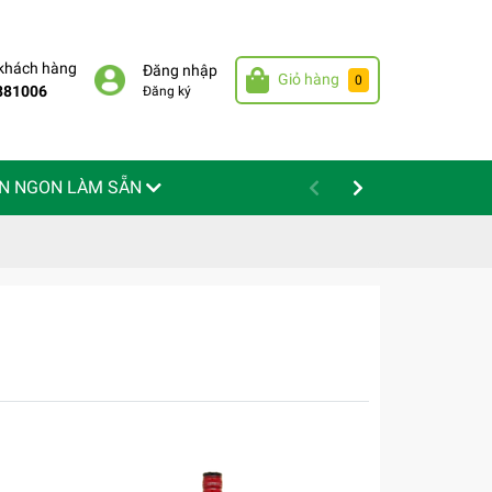
 khách hàng
Đăng nhập
Giỏ hàng
0
881006
Đăng ký
N NGON LÀM SẴN