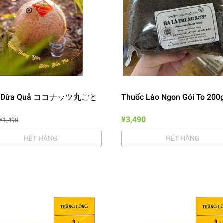
u Dừa Quả ココナッツ丸ごと
Thuốc Lào Ngon Gói To 200
¥3,490
¥1,490
HẾT HÀNG
HẾT HÀNG