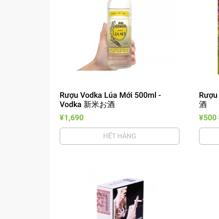
Rượu Vodka Lúa Mới 500ml -
Rượ
Vodka 新米お酒
酒
¥1,690
¥500
HẾT HÀNG