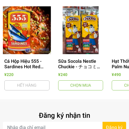
Cá Hộp Hiệu 555 -
Sữa Socola Nestle
Hạt Thốt
- 64%
Sardines Hot Red
Chuckie - チョコミル
Palm Nut
155g
ク 250ml
Màu Xan
¥220
¥240
¥490
HẾT HÀNG
CHỌN MUA
C
Đăng ký nhận tin
- 7%
Đăng ký