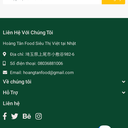
Liên Hệ Với Chúng Tôi
Hoàng Tân Food Siêu Thị Việt tại Nhật
Địa chỉ:
埼玉県上尾市小敷谷982-6
Số điện thoại:
08036881006
Email:
hoangtanfood@gmail.com
Về chúng tôi
Hỗ Trợ
Liên hệ
Gia Vị Knorr Sinigang Original Isda 11g
¥100
undefined