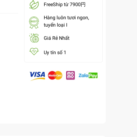
FreeShip từ 7900円
Hàng luôn tươi ngon,
tuyển loại I
Giá Rẻ Nhất
Uy tín số 1