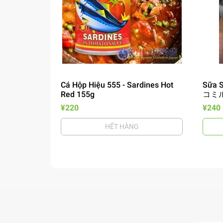
Cá Hộp Hiệu 555 - Sardines Hot
Sữa S
Red 155g
コミル
¥220
¥240
HẾT HÀNG