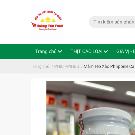
Trang chủ
THỊT CÁC LOẠI
GIA VỊ -
特定商取引法
Indo - ThaiLan
Trang chủ
/
PHILIPPINES
/
Mắm Tép Xào Philippine Ca