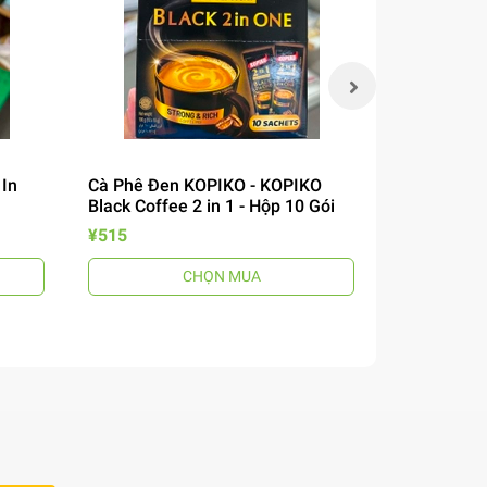
 In
Cà Phê Đen KOPIKO - KOPIKO
Miến Khô P
Black Coffee 2 in 1 - Hộp 10 Gói
Cook Bihon
¥515
¥200
CHỌN MUA