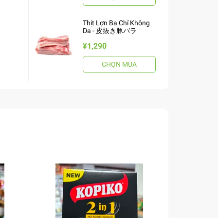
Thịt Lợn Ba Chỉ Không
Da - 皮抜き豚バラ
¥1,290
CHỌN MUA