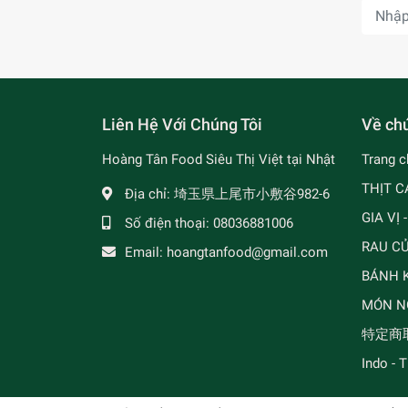
Liên Hệ Với Chúng Tôi
Về chú
Hoàng Tân Food Siêu Thị Việt tại Nhật
Trang c
THỊT C
Địa chỉ:
埼玉県上尾市小敷谷982-6
GIA VỊ 
Số điện thoại:
08036881006
RAU C
Email:
hoangtanfood@gmail.com
BÁNH K
MÓN N
特定商
Indo - 