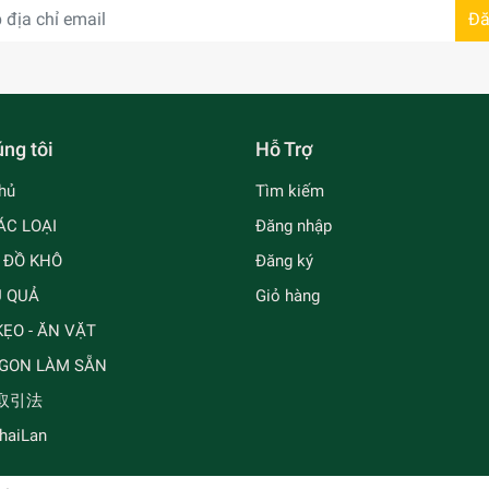
Đă
ng tôi
Hỗ Trợ
hủ
Tìm kiếm
ÁC LOẠI
Đăng nhập
- ĐỒ KHÔ
Đăng ký
Ủ QUẢ
Giỏ hàng
ẸO - ĂN VẶT
GON LÀM SẴN
取引法
ThaiLan