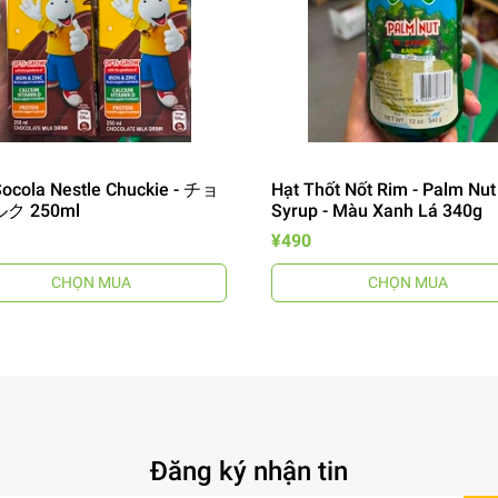
ocola Nestle Chuckie - チョ
Hạt Thốt Nốt Rim - Palm Nut
ク 250ml
Syrup - Màu Xanh Lá 340g
¥490
CHỌN MUA
CHỌN MUA
Đăng ký nhận tin