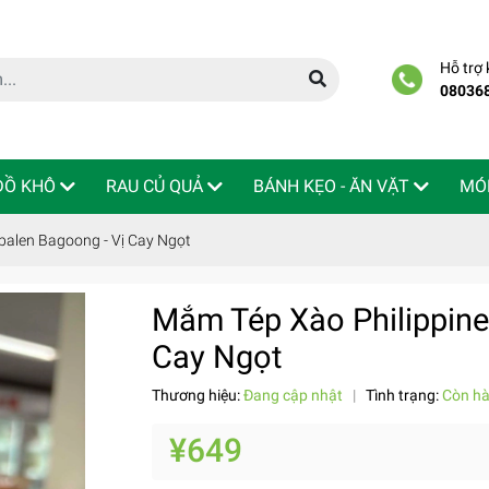
Hỗ trợ
08036
 ĐỒ KHÔ
RAU CỦ QUẢ
BÁNH KẸO - ĂN VẶT
MÓ
balen Bagoong - Vị Cay Ngọt
Mắm Tép Xào Philippine
Cay Ngọt
Thương hiệu:
Đang cập nhật
|
Tình trạng:
Còn h
¥649