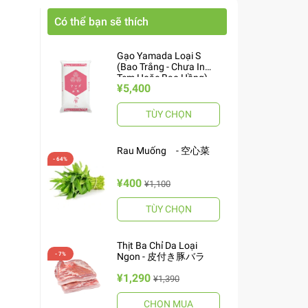
Có thể bạn sẽ thích
Gạo Yamada Loại S
(Bao Trắng - Chưa In
Tem Hoặc Bao Hồng)
¥5,400
10kg ヤマダお米 S
TÙY CHỌN
Rau Muống - 空心菜
¥400
¥1,100
TÙY CHỌN
Thịt Ba Chỉ Da Loại
Ngon - 皮付き豚バラ
¥1,290
¥1,390
CHỌN MUA