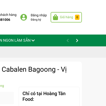
 khách hàng
Đăng nhập
Giỏ hàng
0
881006
Đăng ký
N NGON LÀM SẴN
 Cabalen Bagoong - Vị
àng
Chỉ có tại Hoàng Tân
Food: