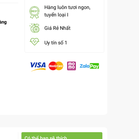
Hàng luôn tươi ngon,
tuyển loại I
àng
Giá Rẻ Nhất
Uy tín số 1
Có thể bạn sẽ thích