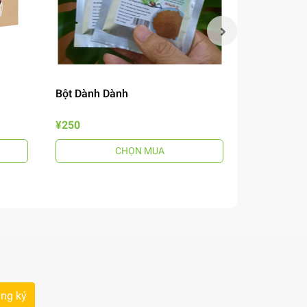
Bột Dành Dành
Mắm Nêm B
¥250
¥690
CHỌN MUA
ng ký