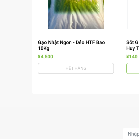
Gạo Nhật Ngon - Dẻo HTF Bao
Sốt G
10Kg
Huy 
¥4,500
¥140
HẾT HÀNG