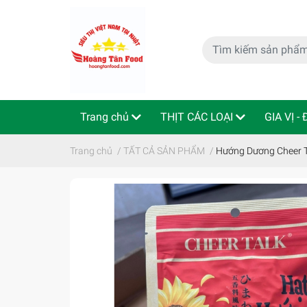
Trang chủ
THỊT CÁC LOẠI
GIA VỊ -
特定商取引法
Indo - ThaiLan
Trang chủ
/
TẤT CẢ SẢN PHẨM
/
Hướng Dương Cheer T