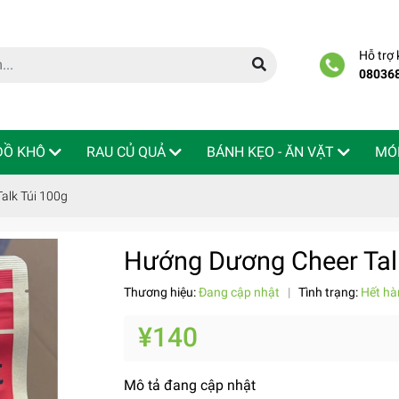
Hỗ trợ
08036
 ĐỒ KHÔ
RAU CỦ QUẢ
BÁNH KẸO - ĂN VẶT
MÓ
alk Túi 100g
Hướng Dương Cheer Tal
Thương hiệu:
Đang cập nhật
|
Tình trạng:
Hết hà
¥140
Mô tả đang cập nhật