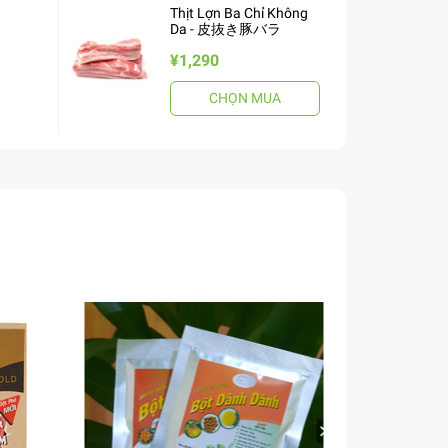
Thịt Lợn Ba Chỉ Không
Da - 皮抜き豚バラ
¥1,290
CHỌN MUA