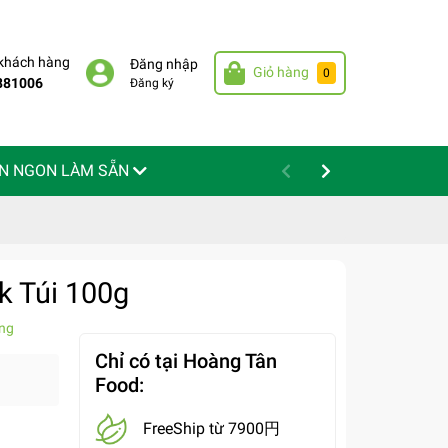
 khách hàng
Đăng nhập
Giỏ hàng
0
881006
Đăng ký
N NGON LÀM SẴN
k Túi 100g
ng
Chỉ có tại Hoàng Tân
Food:
FreeShip từ 7900円