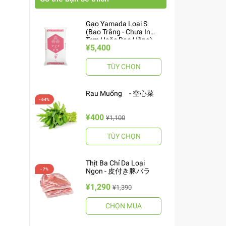
Gạo Yamada Loại S
(Bao Trắng - Chưa In
Tem Hoặc Bao Hồng)
¥5,400
10kg ヤマダお米 S
TÙY CHỌN
Rau Muống - 空心菜
¥400
¥1,100
TÙY CHỌN
Thịt Ba Chỉ Da Loại
Ngon - 皮付き豚バラ
¥1,290
¥1,390
CHỌN MUA