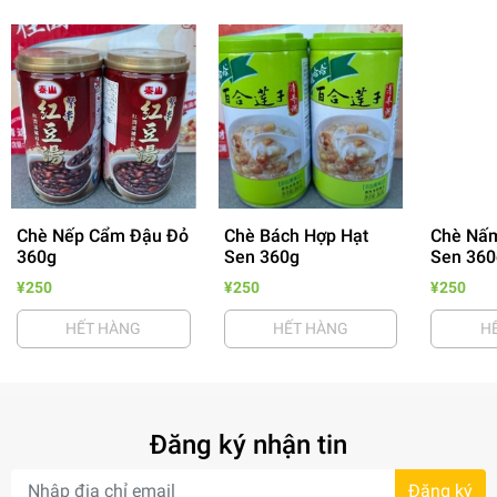
Chè Nếp Cẩm Đậu Đỏ
Chè Bách Hợp Hạt
Chè Nấm
- 64%
360g
Sen 360g
Sen 360
¥250
¥250
¥250
HẾT HÀNG
HẾT HÀNG
H
Đăng ký nhận tin
- 7%
Đăng ký