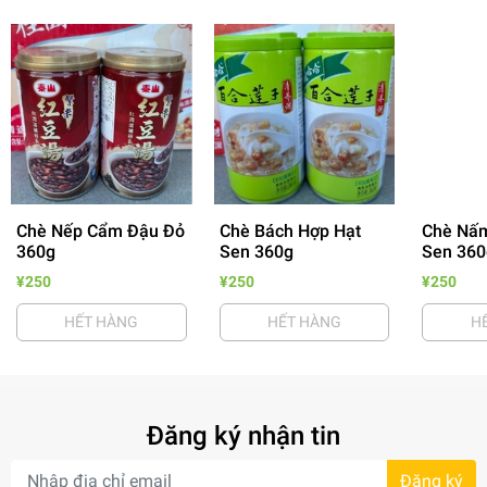
Chè Nếp Cẩm Đậu Đỏ
Chè Bách Hợp Hạt
Chè Nấm
- 64%
360g
Sen 360g
Sen 360
¥250
¥250
¥250
HẾT HÀNG
HẾT HÀNG
H
Đăng ký nhận tin
- 7%
Đăng ký