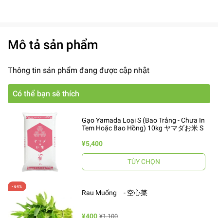
Mô tả sản phẩm
Thông tin sản phẩm đang được cập nhật
Có thể bạn sẽ thích
Gạo Yamada Loại S (Bao Trắng - Chưa In
Tem Hoặc Bao Hồng) 10kg ヤマダお米 S
¥5,400
TÙY CHỌN
Rau Muống - 空心菜
¥400
¥1,100