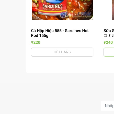
Cá Hộp Hiệu 555 - Sardines Hot
Sữa S
Red 155g
コミル
¥220
¥240
HẾT HÀNG