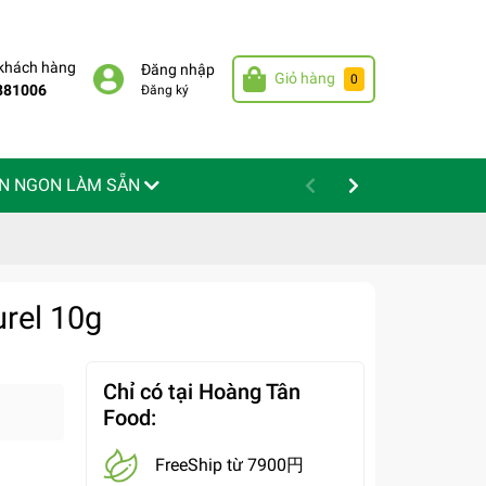
 khách hàng
Đăng nhập
Giỏ hàng
0
881006
Đăng ký
N NGON LÀM SẴN
rel 10g
Chỉ có tại Hoàng Tân
Food:
FreeShip từ 7900円