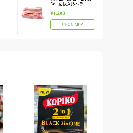
Da - 皮抜き豚バラ
¥1,290
CHỌN MUA