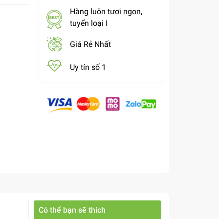
Hàng luôn tươi ngon,
tuyển loại I
Giá Rẻ Nhất
Uy tín số 1
Có thể bạn sẽ thích