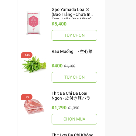
Gạo Yamada Loại S
(Bao Trắng - Chưa In
Tem Hoặc Bao Hồng)
¥5,400
10kg ヤマダお米 S
TÙY CHỌN
Rau Muống - 空心菜
¥400
¥1,100
TÙY CHỌN
Thịt Ba Chỉ Da Loại
Ngon - 皮付き豚バラ
¥1,290
¥1,390
CHỌN MUA
Thịt Lợn Ba Chỉ Không