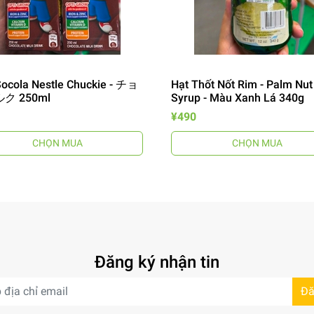
ocola Nestle Chuckie - チョ
Hạt Thốt Nốt Rim - Palm Nut
ク 250ml
Syrup - Màu Xanh Lá 340g
¥490
CHỌN MUA
CHỌN MUA
Đăng ký nhận tin
Đă