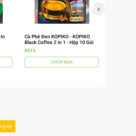
 In
Cà Phê Đen KOPIKO - KOPIKO
Miến Khô P
Black Coffee 2 in 1 - Hộp 10 Gói
Cook Bihon
¥515
¥200
CHỌN MUA
ng ký