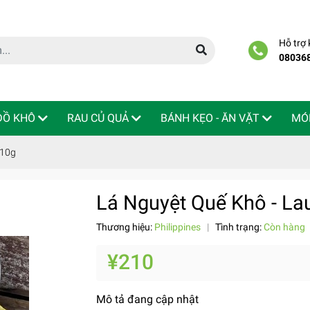
Hỗ trợ
08036
 ĐỒ KHÔ
RAU CỦ QUẢ
BÁNH KẸO - ĂN VẶT
MÓ
 10g
Lá Nguyệt Quế Khô - Lau
Thương hiệu:
Philippines
|
Tình trạng:
Còn hàng
¥210
Mô tả đang cập nhật