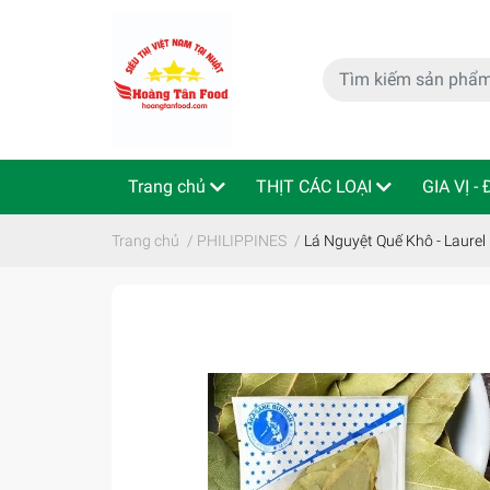
Trang chủ
THỊT CÁC LOẠI
GIA VỊ -
特定商取引法
Indo - ThaiLan
Trang chủ
/
PHILIPPINES
/
Lá Nguyệt Quế Khô - Laurel