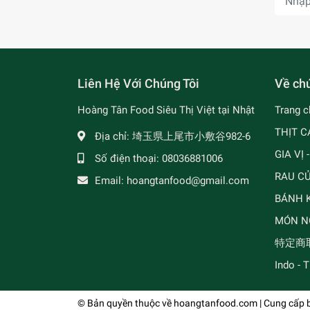
Liên Hệ Với Chúng Tôi
Về chú
Hoàng Tân Food Siêu Thị Việt tại Nhật
Trang c
THỊT C
Địa chỉ:
埼玉県上尾市小敷谷982-6
GIA VỊ 
Số điện thoại:
08036881006
RAU C
Email:
hoangtanfood@gmail.com
BÁNH K
MÓN N
特定商
Indo - 
© Bản quyền thuộc về
hoangtanfood.com
| Cung cấp 