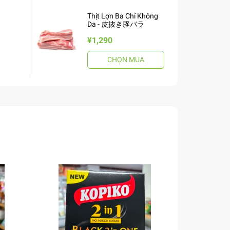
Thịt Lợn Ba Chỉ Không
Da - 皮抜き豚バラ
¥1,290
CHỌN MUA