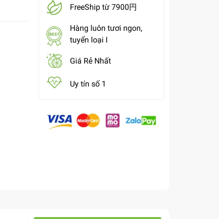
FreeShip từ 7900円
Hàng luôn tươi ngon,
tuyển loại I
Giá Rẻ Nhất
Uy tín số 1