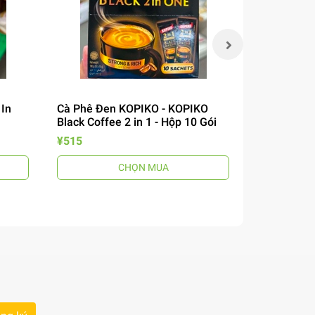
 In
Cà Phê Đen KOPIKO - KOPIKO
Miến Khô P
Black Coffee 2 in 1 - Hộp 10 Gói
Cook Bihon
¥515
¥200
CHỌN MUA