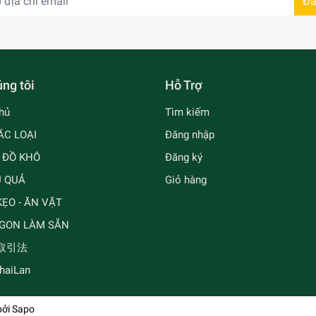
Đă
ng tôi
Hỗ Trợ
hủ
Tìm kiếm
ÁC LOẠI
Đăng nhập
- ĐỒ KHÔ
Đăng ký
Ủ QUẢ
Giỏ hàng
ẸO - ĂN VẶT
GON LÀM SẴN
取引法
ThaiLan
bởi
Sapo