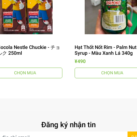
ocola Nestle Chuckie - チョ
Hạt Thốt Nốt Rim - Palm Nut
ク 250ml
Syrup - Màu Xanh Lá 340g
¥490
CHỌN MUA
CHỌN MUA
Đăng ký nhận tin