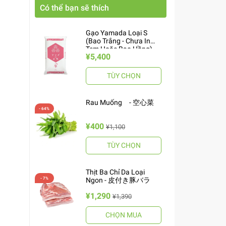
Có thể bạn sẽ thích
Gạo Yamada Loại S
(Bao Trắng - Chưa In
Tem Hoặc Bao Hồng)
¥5,400
10kg ヤマダお米 S
TÙY CHỌN
Rau Muống - 空心菜
¥400
¥1,100
TÙY CHỌN
Thịt Ba Chỉ Da Loại
Ngon - 皮付き豚バラ
¥1,290
¥1,390
CHỌN MUA