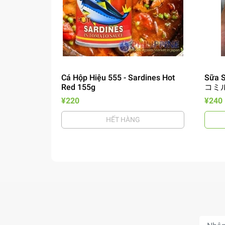
Cá Hộp Hiệu 555 - Sardines Hot
Sữa S
Red 155g
コミル
¥220
¥240
HẾT HÀNG