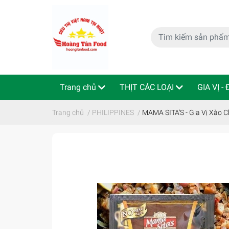
Trang chủ
THỊT CÁC LOẠI
GIA VỊ -
特定商取引法
Indo - ThaiLan
Trang chủ
/
PHILIPPINES
/
MAMA SITA'S - Gia Vị Xào C