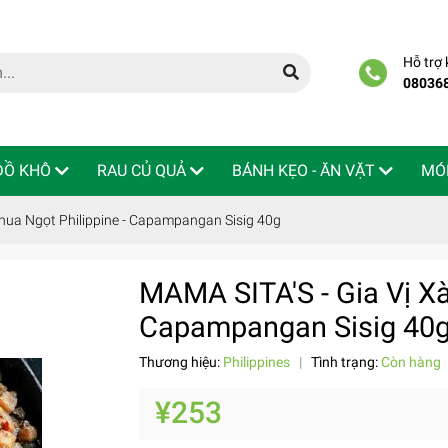
Hỗ trợ
08036
 ĐỒ KHÔ
RAU CỦ QUẢ
BÁNH KẸO - ĂN VẶT
MÓ
hua Ngọt Philippine - Capampangan Sisig 40g
MAMA SITA'S - Gia Vị Xà
Capampangan Sisig 40
Thương hiệu:
Philippines
|
Tình trạng:
Còn hàng
¥253