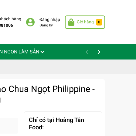
 khách hàng
Đăng nhập
Giỏ hàng
0
881006
Đăng ký
N NGON LÀM SẴN
o Chua Ngọt Philippine -
g
Chỉ có tại Hoàng Tân
Food: