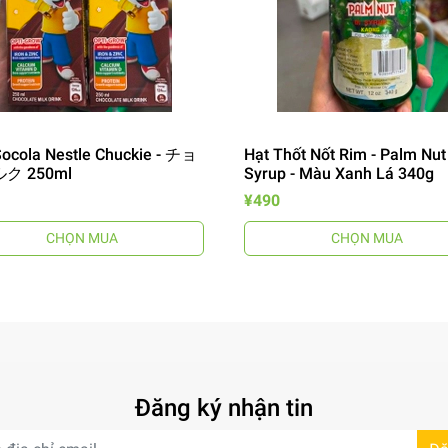
ocola Nestle Chuckie - チョ
Hạt Thốt Nốt Rim - Palm Nut
ク 250ml
Syrup - Màu Xanh Lá 340g
¥490
CHỌN MUA
CHỌN MUA
Đăng ký nhận tin