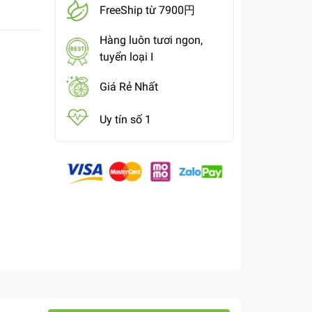
FreeShip từ 7900円
Hàng luôn tươi ngon,
tuyển loại I
Giá Rẻ Nhất
Uy tín số 1