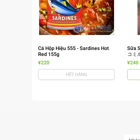
Cá Hộp Hiệu 555 - Sardines Hot
Sữa S
Red 155g
コミル
¥220
¥240
HẾT HÀNG