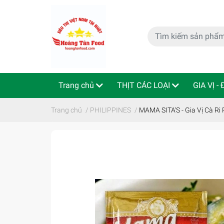
Trang chủ
THỊT CÁC LOẠI
GIA VỊ -
特定商取引法
Indo - ThaiLan
Trang chủ
/
PHILIPPINES
/
MAMA SITA'S - Gia Vị Cà Ri 