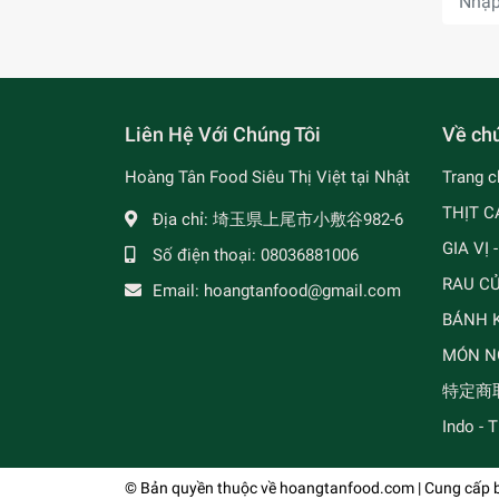
Liên Hệ Với Chúng Tôi
Về chú
Hoàng Tân Food Siêu Thị Việt tại Nhật
Trang c
THỊT C
Địa chỉ:
埼玉県上尾市小敷谷982-6
GIA VỊ 
Số điện thoại:
08036881006
RAU C
Email:
hoangtanfood@gmail.com
BÁNH K
MÓN N
特定商
Indo - 
© Bản quyền thuộc về
hoangtanfood.com
| Cung cấp 