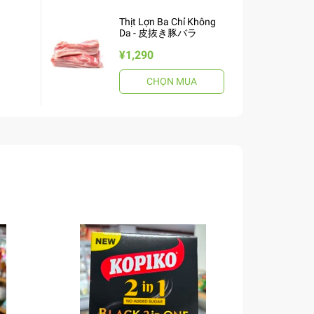
Thịt Lợn Ba Chỉ Không
Da - 皮抜き豚バラ
¥1,290
CHỌN MUA