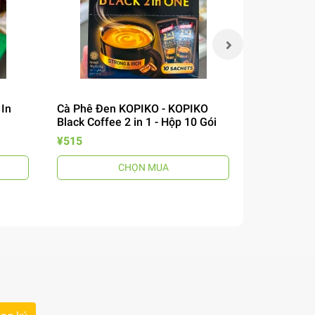
 In
Cà Phê Đen KOPIKO - KOPIKO
Miến Khô P
Black Coffee 2 in 1 - Hộp 10 Gói
Cook Bihon
¥515
¥200
CHỌN MUA