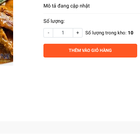
Mô tả đang cập nhật
Số lượng:
-
+
Số lượng trong kho:
10
THÊM VÀO GIỎ HÀNG