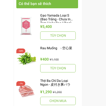
Có thể bạn sẽ thích
Gạo Yamada Loại S
(Bao Trắng - Chưa In
Tem Hoặc Bao Hồng)
¥5,400
10kg ヤマダお米 S
TÙY CHỌN
Rau Muống - 空心菜
¥400
¥1,100
TÙY CHỌN
Thịt Ba Chỉ Da Loại
Ngon - 皮付き豚バラ
¥1,290
¥1,390
CHỌN MUA