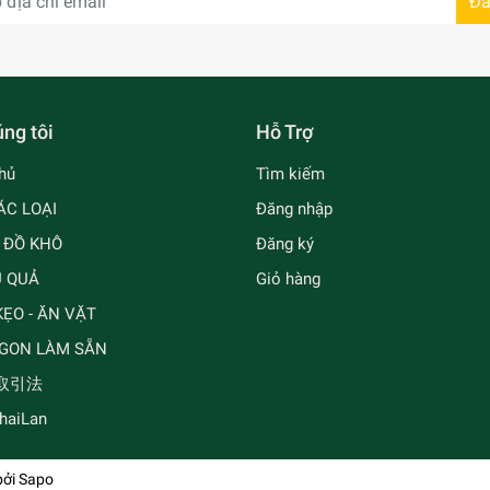
Đă
ng tôi
Hỗ Trợ
hủ
Tìm kiếm
ÁC LOẠI
Đăng nhập
- ĐỒ KHÔ
Đăng ký
Ủ QUẢ
Giỏ hàng
ẸO - ĂN VẶT
GON LÀM SẴN
取引法
ThaiLan
bởi
Sapo