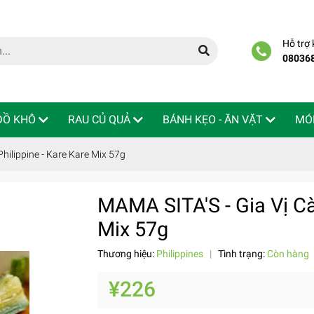
Hỗ trợ
08036
 ĐỒ KHÔ
RAU CỦ QUẢ
BÁNH KẸO - ĂN VẶT
MÓ
Philippine - Kare Kare Mix 57g
MAMA SITA'S - Gia Vị Cà 
Mix 57g
Thương hiệu:
Philippines
|
Tình trạng:
Còn hàng
¥226