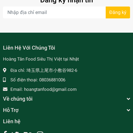
Đăng ký nhận tin
Đăng ký
- 7%
Liên Hệ Với Chúng Tôi
Hoàng Tân Food Siêu Thị Việt tại Nhật
Địa chỉ:
埼玉県上尾市小敷谷982-6
Số điện thoại:
08036881006
Email:
hoangtanfood@gmail.com
Về chúng tôi
Hỗ Trợ
Liên hệ
MAMA SITA'S - Gia Vị Xốt Cà Chua Philippine -
Menudo/ Afitada 30g