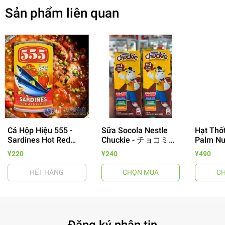
Sản phẩm liên quan
Cá Hộp Hiệu 555 -
Sữa Socola Nestle
Hạt Thốt
Sardines Hot Red
Chuckie - チョコミル
Palm Nut
- 64%
155g
ク 250ml
Màu Xan
¥220
¥240
¥490
HẾT HÀNG
CHỌN MUA
C