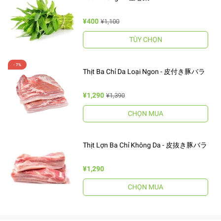
¥400
¥1,100
TÙY CHỌN
Thịt Ba Chỉ Da Loại Ngon - 皮付き豚バラ
¥1,290
¥1,390
CHỌN MUA
Thịt Lợn Ba Chỉ Không Da - 皮抜き豚バラ
¥1,290
CHỌN MUA