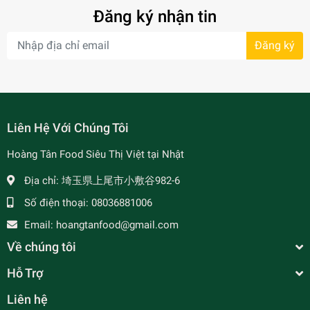
Đăng ký nhận tin
Đăng ký
- 7%
Liên Hệ Với Chúng Tôi
Hoàng Tân Food Siêu Thị Việt tại Nhật
Địa chỉ:
埼玉県上尾市小敷谷982-6
Số điện thoại:
08036881006
Email:
hoangtanfood@gmail.com
Về chúng tôi
Hỗ Trợ
Liên hệ
MAMA SITA'S - Gia Vị Hủ Tiếu Xào/ Miến Xào