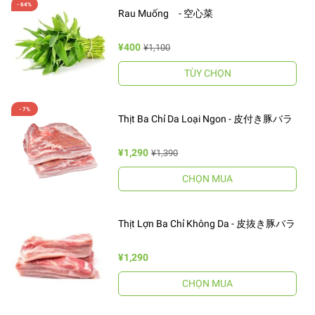
Rau Muống - 空心菜
¥400
¥1,100
TÙY CHỌN
Thịt Ba Chỉ Da Loại Ngon - 皮付き豚バラ
¥1,290
¥1,390
CHỌN MUA
Thịt Lợn Ba Chỉ Không Da - 皮抜き豚バラ
¥1,290
CHỌN MUA