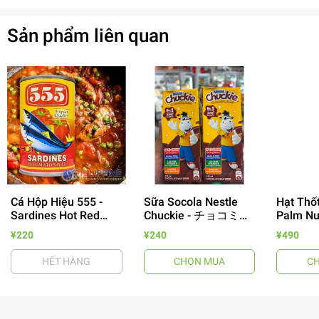
Sản phẩm liên quan
Cá Hộp Hiệu 555 -
Sữa Socola Nestle
Hạt Thốt
Sardines Hot Red
Chuckie - チョコミル
Palm Nut
155g
ク 250ml
Màu Xan
- 64%
¥220
¥240
¥490
HẾT HÀNG
CHỌN MUA
C