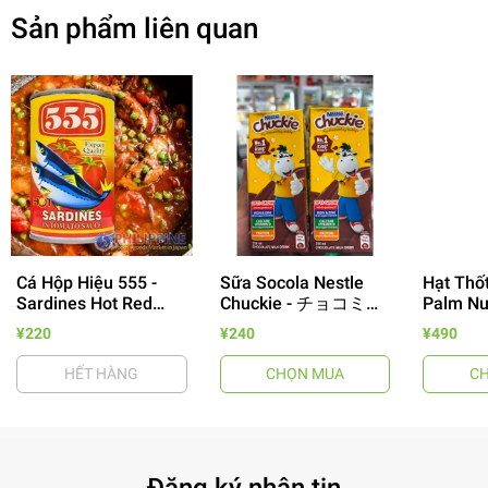
Sản phẩm liên quan
Cá Hộp Hiệu 555 -
Sữa Socola Nestle
Hạt Thốt
Sardines Hot Red
Chuckie - チョコミル
Palm Nut
- 64%
155g
ク 250ml
Màu Xan
¥220
¥240
¥490
HẾT HÀNG
CHỌN MUA
C