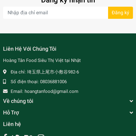
Đăng ký nhận tin
Đăng ký
- 7%
Liên Hệ Với Chúng Tôi
Hoàng Tân Food Siêu Thị Việt tại Nhật
Địa chỉ:
埼玉県上尾市小敷谷982-6
Số điện thoại:
08036881006
Email:
hoangtanfood@gmail.com
Về chúng tôi
Hỗ Trợ
Liên hệ
MAMA SITA'S - Gia Vị Mì Xào Philippine - Pang
Bihon Mix 40g