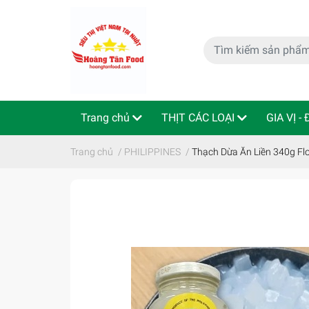
Trang chủ
THỊT CÁC LOẠI
GIA VỊ -
特定商取引法
Indo - ThaiLan
Trang chủ
/
PHILIPPINES
/
Thạch Dừa Ăn Liền 340g Fl