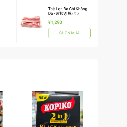
Thịt Lợn Ba Chỉ Không
Da - 皮抜き豚バラ
¥1,290
CHỌN MUA