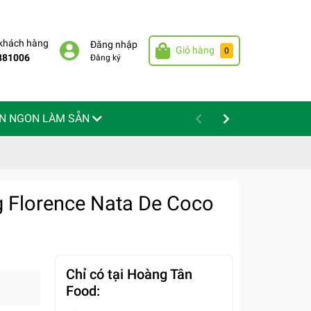
 khách hàng
Đăng nhập
Giỏ hàng
0
881006
Đăng ký
N NGON LÀM SẴN
 Florence Nata De Coco
Chỉ có tại Hoàng Tân
Food: