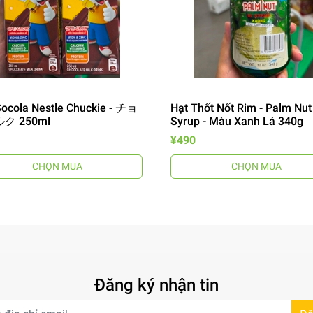
ocola Nestle Chuckie - チョ
Hạt Thốt Nốt Rim - Palm Nut
ク 250ml
Syrup - Màu Xanh Lá 340g
¥490
CHỌN MUA
CHỌN MUA
Đăng ký nhận tin