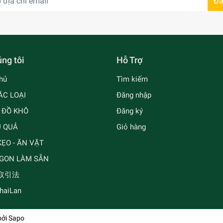
Đă
ng tôi
Hỗ Trợ
hủ
Tìm kiếm
ÁC LOẠI
Đăng nhập
- ĐỒ KHÔ
Đăng ký
Ủ QUẢ
Giỏ hàng
ẸO - ĂN VẶT
GON LÀM SẴN
取引法
ThaiLan
bởi
Sapo