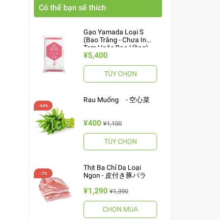
Có thể bạn sẽ thích
Gạo Yamada Loại S
(Bao Trắng - Chưa In
Tem Hoặc Bao Hồng)
¥5,400
10kg ヤマダお米 S
TÙY CHỌN
Rau Muống - 空心菜
¥400
¥1,100
TÙY CHỌN
Thịt Ba Chỉ Da Loại
Ngon - 皮付き豚バラ
¥1,290
¥1,390
CHỌN MUA