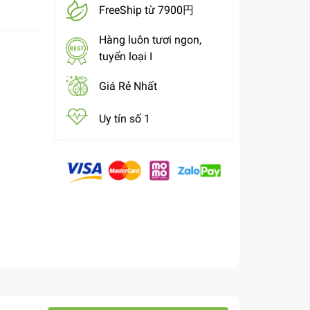
FreeShip từ 7900円
Hàng luôn tươi ngon,
tuyển loại I
Giá Rẻ Nhất
Uy tín số 1