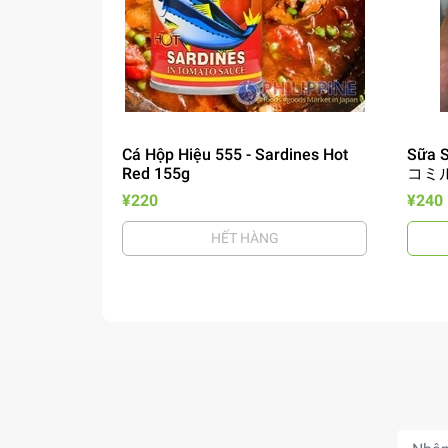
Cá Hộp Hiệu 555 - Sardines Hot
Sữa S
Red 155g
コミル
¥220
¥240
HẾT HÀNG