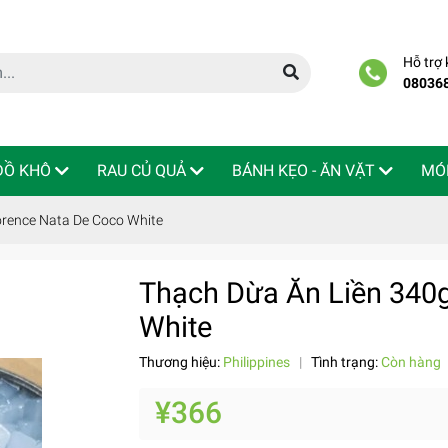
Hỗ trợ
08036
 ĐỒ KHÔ
RAU CỦ QUẢ
BÁNH KẸO - ĂN VẶT
MÓ
orence Nata De Coco White
Thạch Dừa Ăn Liền 340g
White
Thương hiệu:
Philippines
|
Tình trạng:
Còn hàng
¥366