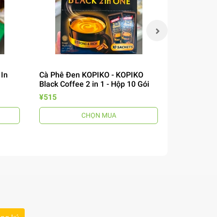
 In
Cà Phê Đen KOPIKO - KOPIKO
Miến Khô P
Black Coffee 2 in 1 - Hộp 10 Gói
Cook Bihon
¥515
¥200
CHỌN MUA