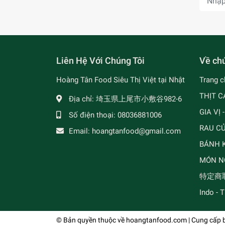
Liên Hệ Với Chúng Tôi
Về chú
Hoàng Tân Food Siêu Thị Việt tại Nhật
Trang c
THỊT C
Địa chỉ:
埼玉県上尾市小敷谷982-6
GIA VỊ 
Số điện thoại:
08036881006
RAU C
Email:
hoangtanfood@gmail.com
BÁNH K
MÓN N
特定商
Indo - 
© Bản quyền thuộc về
hoangtanfood.com
| Cung cấp 